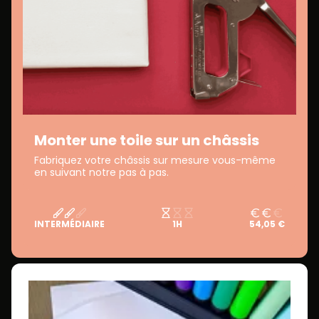
Monter une toile sur un châssis
Fabriquez votre châssis sur mesure vous-même
en suivant notre pas à pas.
INTERMÉDIAIRE
1H
54,05 €