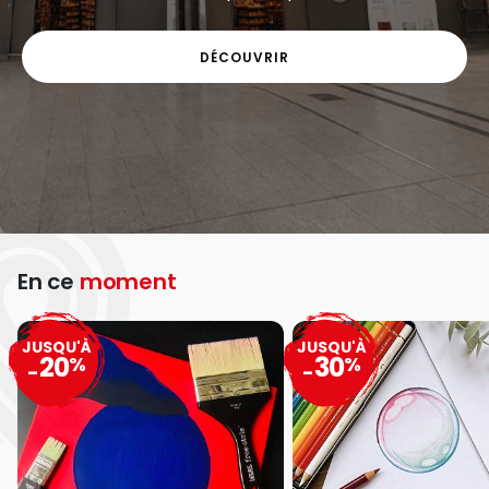
DÉCOUVRIR
En ce
moment
JUSQU'À
JUSQU'À
20
30
%
%
-
-