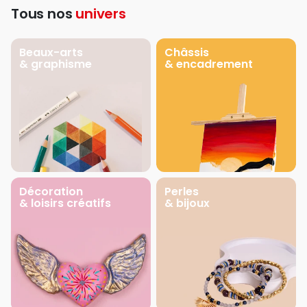
Tous nos
univers
Beaux-arts
Châssis
& graphisme
& encadrement
Décoration
Perles
& loisirs créatifs
& bijoux