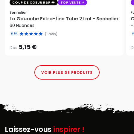
COUP DE COEUR R&P
TOP VENTE
Sennelier
F
La Gouache Extra-fine Tube 21 ml - Sennelier
C
60 Nuances
+
5/5
(1 avis)
5,15 €
Dès
D
VOIR PLUS DE PRODUITS
Laissez-vous
inspirer !