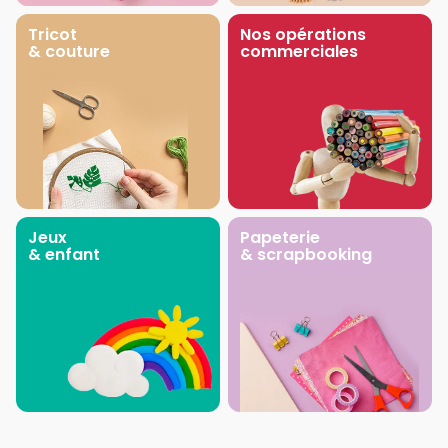
Tricot
Nos opérations
& couture
commerciales
Jeux
Papeterie
& enfant
& scrapbooking