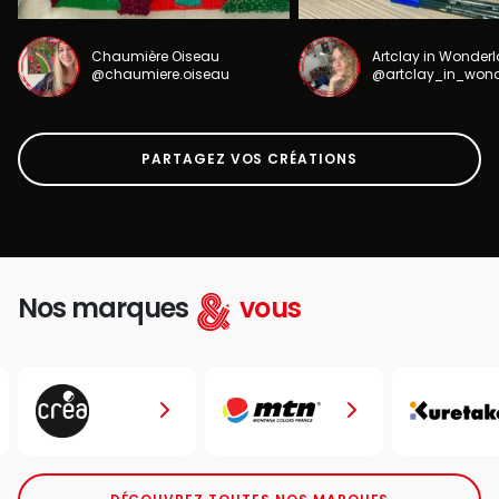
Chaumière Oiseau
Artclay in Wonder
@chaumiere.oiseau
@artclay_in_won
PARTAGEZ VOS CRÉATIONS
Nos marques
vous