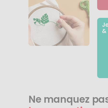
J
&
Ne manquez pa