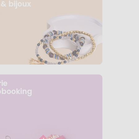
& bijoux
ie
pbooking