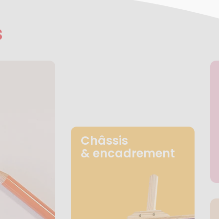
s
Châssis
& encadrement