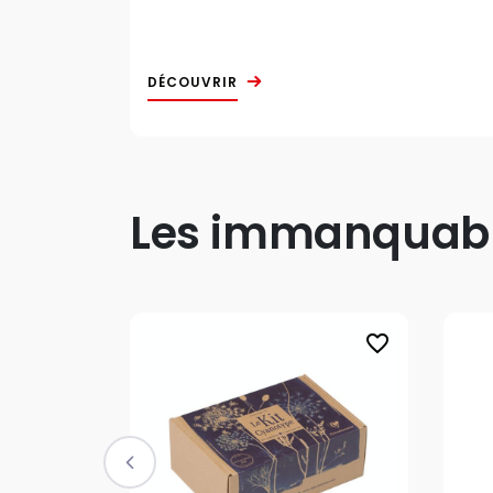
DÉCOUVRIR
Les immanquable
favorite_border