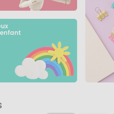
eux
 enfant
s