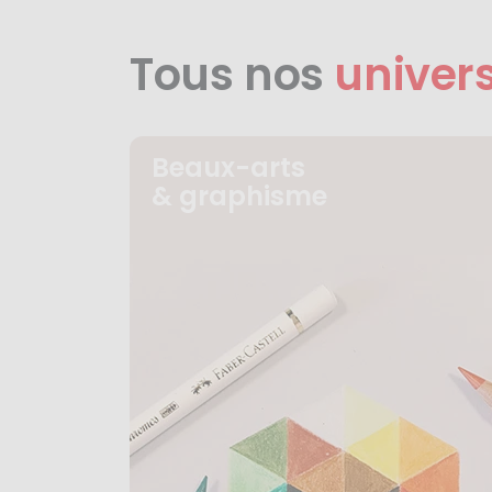
Tous nos
univer
Beaux-arts
& graphisme