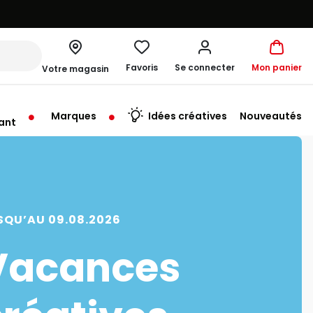
Favoris
Se connecter
Mon panier
Votre magasin
Marques
Idées créatives
Nouveautés
ant
rt à 10:00
SQU’AU 09.08.2026
Vacances