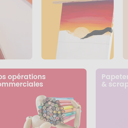
os opérations
Papeter
ommerciales
& scra