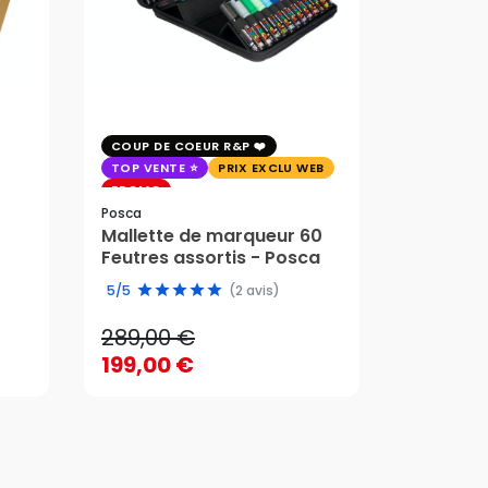
COUP DE COEUR R&P
EXCLU WE
TOP VENTE
PRIX EXCLU WEB
PRIX EXC
PROMO
Faber-Cast
Posca
Trousse 
Mallette de marqueur 60
Crayons
58,95 
Feutres assortis - Posca
289,00 €
edition 
49,51 
5/5
(2 avis)
199,00 €
289,00 €
58,95 
AJOUTER AU PANIER
199,00 €
49,51 