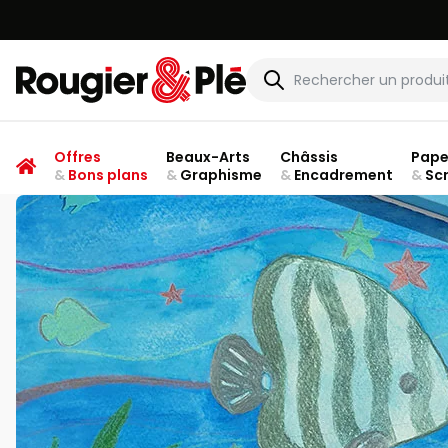
Rougier & Plé
Offres
Beaux-Arts
Châssis
Pape
&
Bons plans
&
Graphisme
&
Encadrement
&
Sc