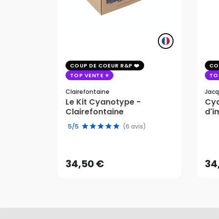
COUP DE COEUR R&P
CO
TOP VENTE
TO
Clairefontaine
Jacq
Le Kit Cyanotype -
Cya
Clairefontaine
d'i
pho
5/5
(6 avis)
34,50 €
34
AJOUTER AU PANIER
34,50 €
34