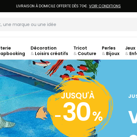
LIVRAISON À DOMICILE OFFERTE DÈS 70€.
VOIR CONDITIONS
terie
Décoration
Tricot
Perles
Jeux
rapbooking
&
Loisirs créatifs
&
Couture
&
Bijoux
&
Enf
ouve
JUSQU'À
JU
30
-
%