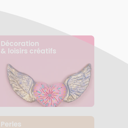
Décoration
& loisirs créatifs
Perles