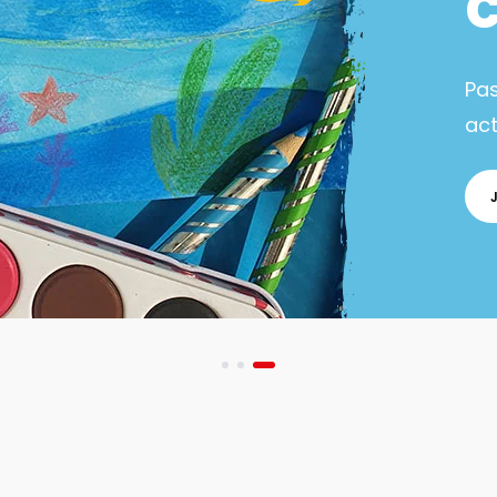
Pa
act