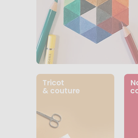
Tricot
N
& couture
c