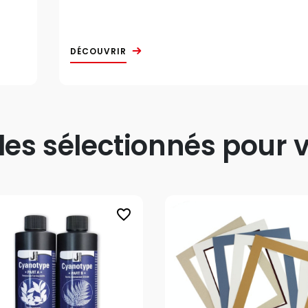
DÉCOUVRIR
s sélectionnés pour v
favorite_border