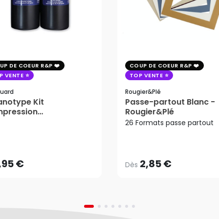
UP DE COEUR R&P
COUP DE COEUR R&P
P VENTE
TOP VENTE
uard
Rougier&plé
notype Kit
Passe-partout Blanc -
mpression
Rougier&Plé
tosensible - Jacquard
26 Formats passe partout
2,85 €
Dès
,95 €
AJOUTER AU PANIER
,95 €
2,85 €
Dès