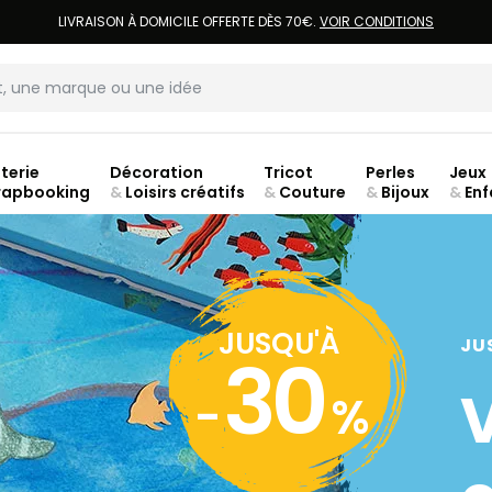
LIVRAISON À DOMICILE OFFERTE DÈS 70€.
VOIR CONDITIONS
terie
Décoration
Tricot
Perles
Jeux
rapbooking
&
Loisirs créatifs
&
Couture
&
Bijoux
&
Enf
ouve
JUSQU'À
JU
30
-
%