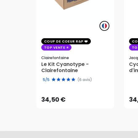
COUP DE COEUR R&P
CO
TOP VENTE
TO
Clairefontaine
Jacq
Le Kit Cyanotype -
Cya
Clairefontaine
d'i
pho
34,50 €
34
5/5
(6 avis)
AJOUTER AU PANIER
34,50 €
34