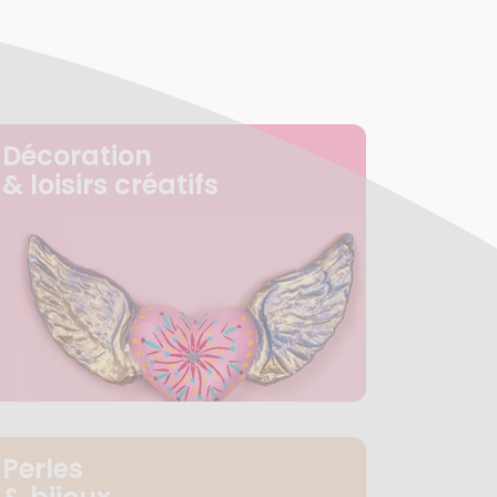
Décoration
& loisirs créatifs
Perles