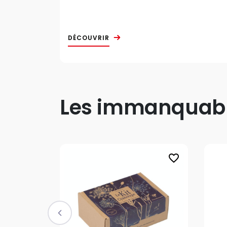
DÉCOUVRIR
Les immanquable
favorite_border