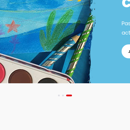
Pa
act