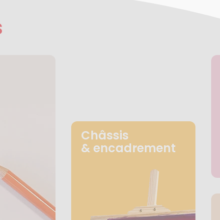
s
Châssis
& encadrement