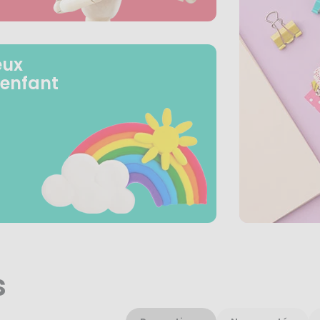
eux
 enfant
s