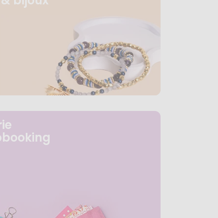
& bijoux
ie
pbooking