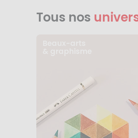
Tous nos
univer
Beaux-arts
& graphisme