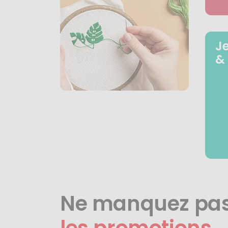
J
&
Ne manquez pa