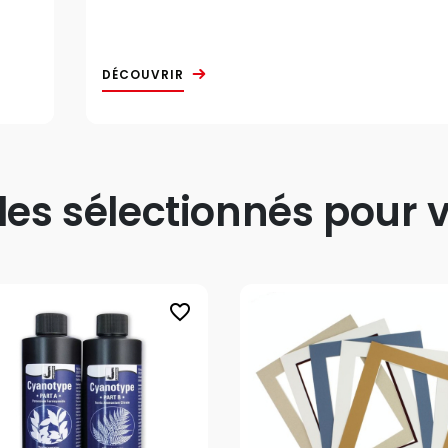
DÉCOUVRIR
s sélectionnés pour v
favorite_border