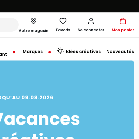
Favoris
Se connecter
Mon panier
Votre magasin
Marques
Idées créatives
Nouveautés
ant
rt à 10:00
SQU’AU 09.08.2026
Vacances