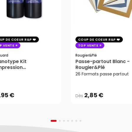
UP DE COEUR R&P
COUP DE COEUR R&P
P VENTE
TOP VENTE
uard
Rougier&plé
notype Kit
Passe-partout Blanc -
mpression
Rougier&Plé
2,85 €
tosensible - Jacquard
26 Formats passe partout
Dès
,95 €
AJOUTER AU PANIER
,95 €
2,85 €
Dès