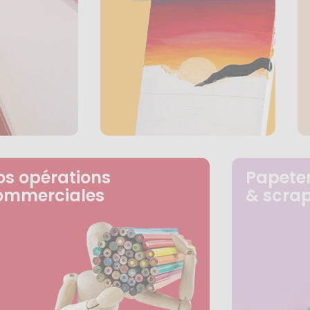
os opérations
Papeter
ommerciales
& scra