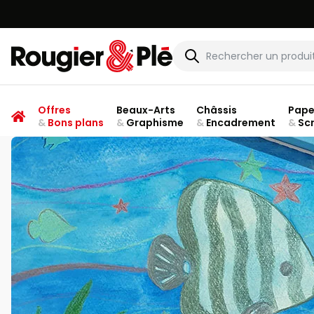
Rougier & Plé
Offres
Beaux-Arts
Châssis
Pape
&
Bons plans
&
Graphisme
&
Encadrement
&
Sc