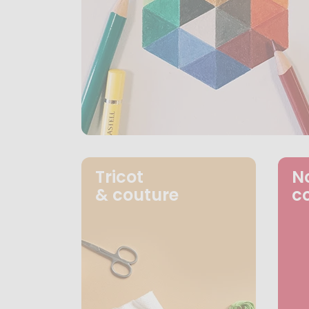
Tricot
N
& couture
c