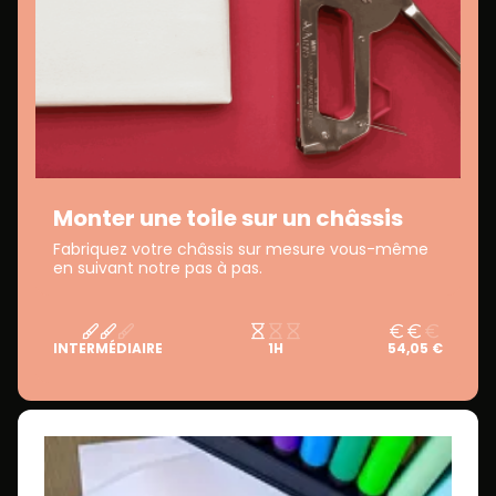
Monter une toile sur un châssis
Fabriquez votre châssis sur mesure vous-même
en suivant notre pas à pas.
INTERMÉDIAIRE
1H
54,05 €