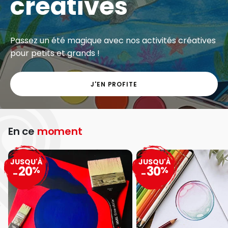
créatives
Passez un été magique avec nos activités créatives
pour petits et grands !
J'EN PROFITE
En ce
moment
JUSQU'À
JUSQU'À
20
30
%
%
-
-