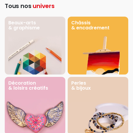
Tous nos
univers
Beaux-arts
Châssis
& graphisme
& encadrement
Décoration
Perles
& loisirs créatifs
& bijoux