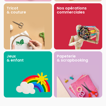
Tricot
Nos opérations
& couture
commerciales
Jeux
Papeterie
& enfant
& scrapbooking