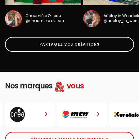
Chaumière Oiseau
Artclay in Wonder
@chaumiere.oiseau
@artclay_in_won
PARTAGEZ VOS CRÉATIONS
Nos marques
vous