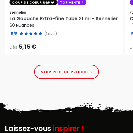
COUP DE COEUR R&P
TOP VENTE
Sennelier
F
La Gouache Extra-fine Tube 21 ml - Sennelier
C
60 Nuances
+
5/5
(1 avis)
5,15 €
Dès
D
VOIR PLUS DE PRODUITS
Laissez-vous
inspirer !