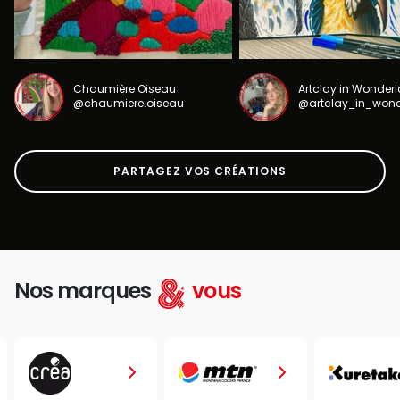
Chaumière Oiseau
Artclay in Wonder
@chaumiere.oiseau
@artclay_in_won
PARTAGEZ VOS CRÉATIONS
Nos marques
vous