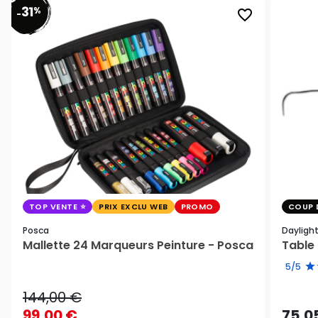
31
%
favorite_border
-
TOP VENTE
PRIX EXCLU WEB
PROMO
COUP 
Posca
Dayligh
Mallette 24 Marqueurs Peinture - Posca
Table 
5/5
144,00 €
99,00 €
75,0