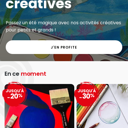
créatives
Passez un été magique avec nos activités créatives
pour petits et grands !
J'EN PROFITE
En ce
moment
JUSQU'À
JUSQU'À
20
30
%
%
-
-