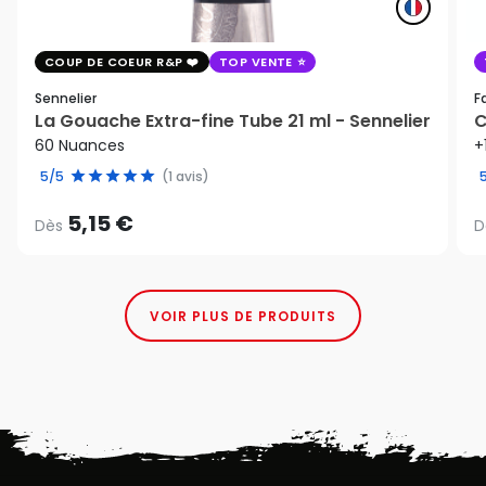
COUP DE COEUR R&P
TOP VENTE
Sennelier
F
La Gouache Extra-fine Tube 21 ml - Sennelier
C
60 Nuances
+
5/5
(1 avis)
5,15 €
Dès
D
VOIR PLUS DE PRODUITS