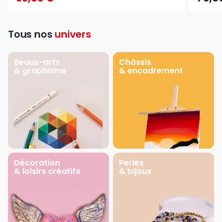
Tous nos
univers
Beaux-arts
Châssis
& graphisme
& encadrement
Décoration
Perles
& loisirs créatifs
& bijoux