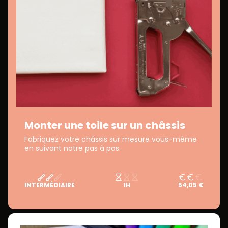
Monter une toile sur un châssis
Fabriquez votre châssis sur mesure vous-même
en suivant notre pas à pas.
INTERMÉDIAIRE
1H
54,05 €