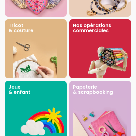
Tricot
Nos opérations
& couture
commerciales
Jeux
Papeterie
& enfant
& scrapbooking