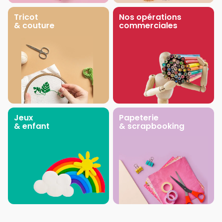
Tricot
Nos opérations
& couture
commerciales
Jeux
Papeterie
& enfant
& scrapbooking