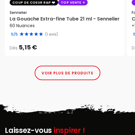
COUP DE COEUR R&P
TOP VENTE
Sennelier
F
La Gouache Extra-fine Tube 21 ml - Sennelier
C
60 Nuances
+
5/5
(1 avis)
5,15 €
Dès
D
VOIR PLUS DE PRODUITS
Laissez-vous
inspirer !