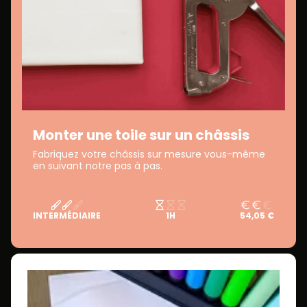
Monter une toile sur un châssis
Fabriquez votre châssis sur mesure vous-même
en suivant notre pas à pas.
INTERMÉDIAIRE
1H
54,05 €