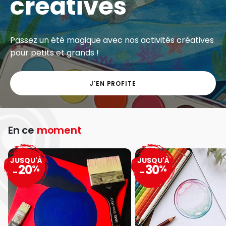
créatives
Passez un été magique avec nos activités créatives
pour petits et grands !
J'EN PROFITE
En ce
moment
JUSQU'À
JUSQU'À
20
30
%
%
-
-