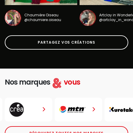
Chaumière Oiseau
Artclay in Wonder
@chaumiere.oiseau
@artclay_in_won
PARTAGEZ VOS CRÉATIONS
Nos marques
vous