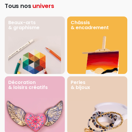
Tous nos
univers
Beaux-arts
Châssis
& graphisme
& encadrement
Décoration
Perles
& loisirs créatifs
& bijoux