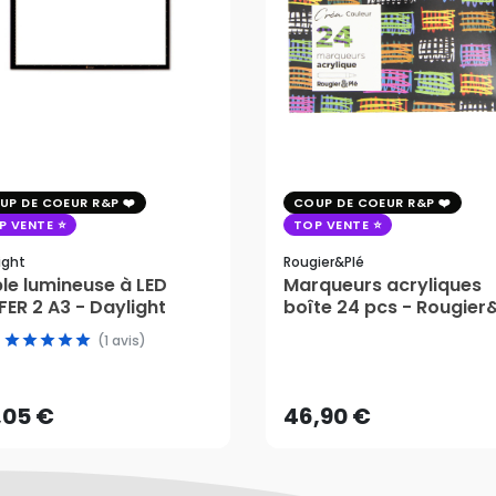
UP DE COEUR R&P
COUP DE COEUR R&P
P VENTE
TOP VENTE
ight
Rougier&plé
le lumineuse à LED
Marqueurs acryliques
ER 2 A3 - Daylight
boîte 24 pcs - Rougier
(1 avis)
,05 €
46,90 €
AJOUTER AU PANIER
AJOUTER AU PANIER
,05 €
46,90 €