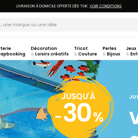
LIVRAISON À DOMICILE OFFERTE DÈS 70€.
VOIR CONDITIONS
terie
Décoration
Tricot
Perles
Jeux
rapbooking
&
Loisirs créatifs
&
Couture
&
Bijoux
&
Enf
Fer
JUSQU'À
JU
30
-
%