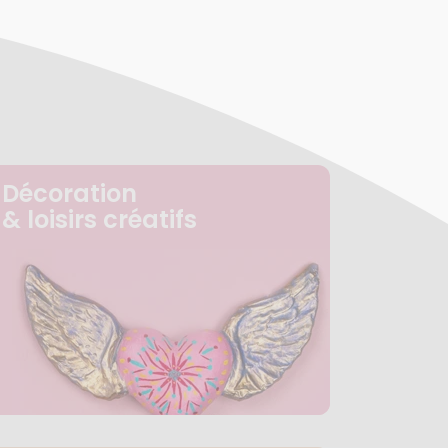
Décoration
& loisirs créatifs