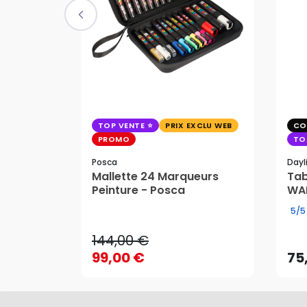
TOP VENTE
PRIX EXCLU WEB
CO
PROMO
TO
Posca
Dayl
Mallette 24 Marqueurs
Tab
Peinture - Posca
WAF
144,00 €
5/5
99,00 €
75
144,00 €
AJOUTER AU PANIER
99,00 €
75