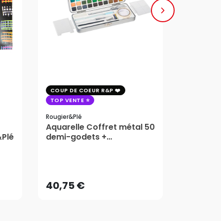
COUP DE COEUR R&P
COUP DE 
TOP VENTE
TOP VENT
Rougier&plé
Milan
Aquarelle Coffret métal 50
Plaque 
&Plé
demi-godets +
Block Vi
accessoires - Rougier&Plé
1,99
5 Formats
Dès
40,75 €
AJOUTER AU PANIER
40,75 €
1,99
Dès