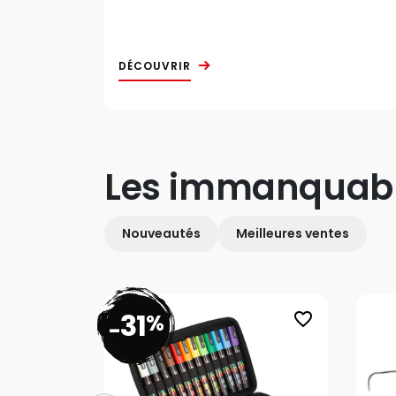
DÉCOUVRIR
Les immanquab
Nouveautés
Meilleures ventes
31
%
favorite_border
-