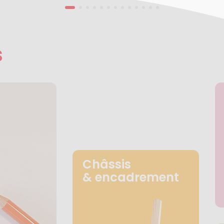
s
Châssis
& encadrement