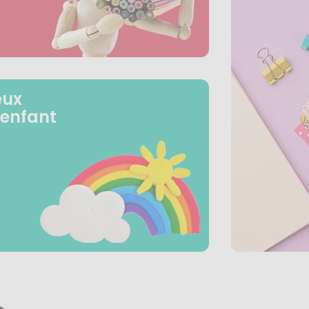
eux
 enfant