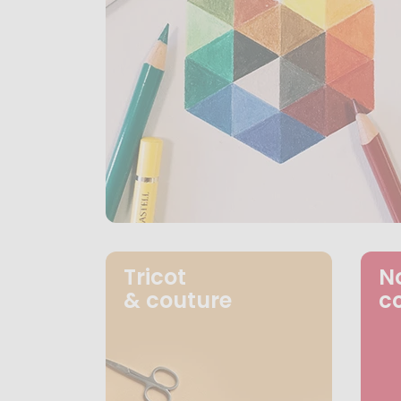
Tricot
N
& couture
c