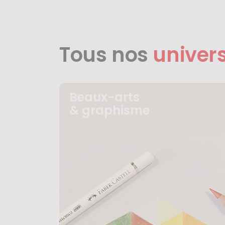
Tous nos
univer
Beaux-arts
& graphisme