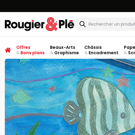
Rougier & Plé
Offres
Beaux-Arts
Châssis
Pape
&
Bons plans
&
Graphisme
&
Encadrement
&
Sc