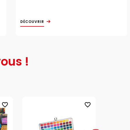
DÉCOUVRIR
ous !
favorite_border
favorite_border