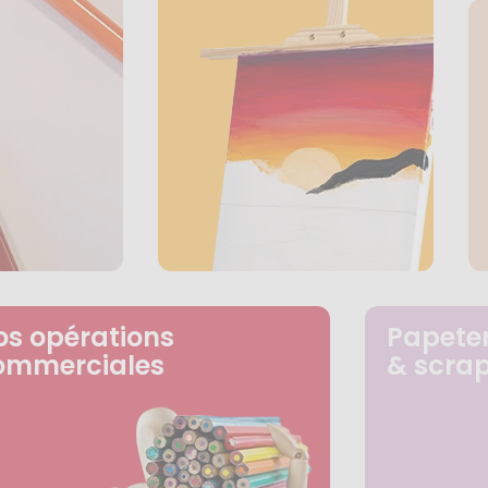
os opérations
Papeter
ommerciales
& scra