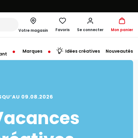
Favoris
Se connecter
Mon panier
Votre magasin
Marques
Idées créatives
Nouveautés
ant
me à 19:30
SQU’AU 09.08.2026
Vacances