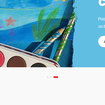
Pa
act