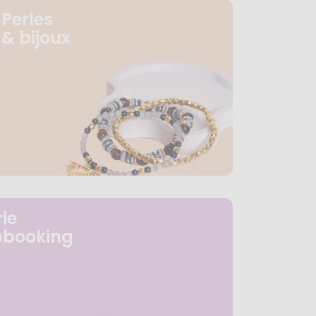
Perles
& bijoux
ie
pbooking