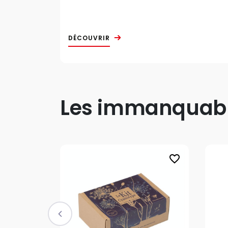
DÉCOUVRIR
Les immanquable
favorite_border