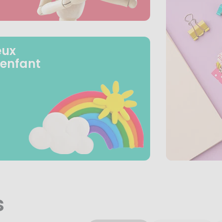
eux
 enfant
s