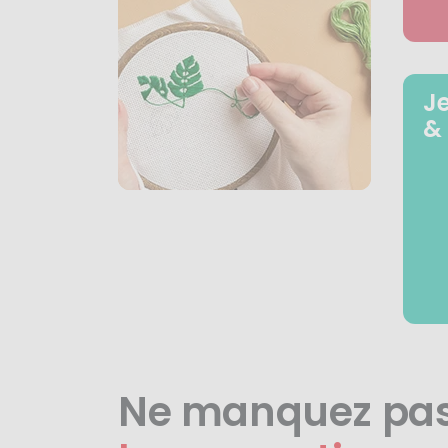
J
&
Ne manquez pa