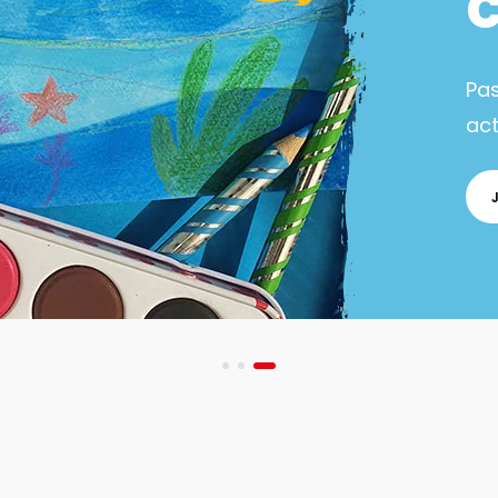
Pa
act