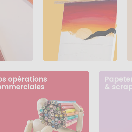
os opérations
Papeter
ommerciales
& scra