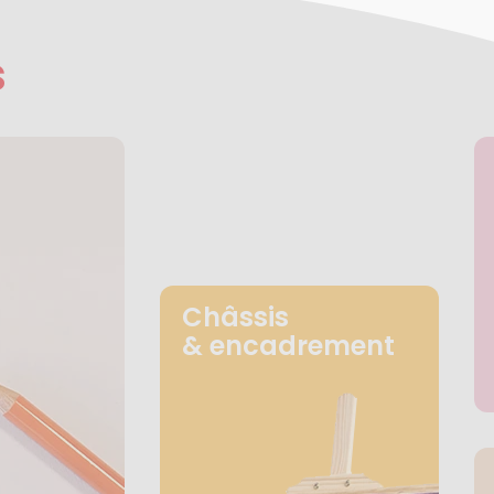
s
Châssis
& encadrement