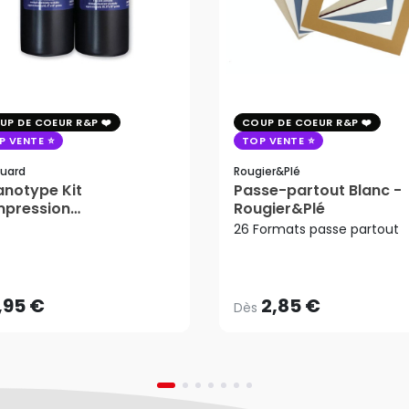
UP DE COEUR R&P
COUP DE COEUR R&P
P VENTE
TOP VENTE
uard
Rougier&plé
notype Kit
Passe-partout Blanc -
mpression
Rougier&Plé
tosensible - Jacquard
26 Formats passe partout
2,85 €
Dès
,95 €
AJOUTER AU PANIER
,95 €
2,85 €
Dès