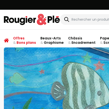
Rougier & Plé
Offres
Beaux-Arts
Châssis
Pape
&
Bons plans
&
Graphisme
&
Encadrement
&
Sc