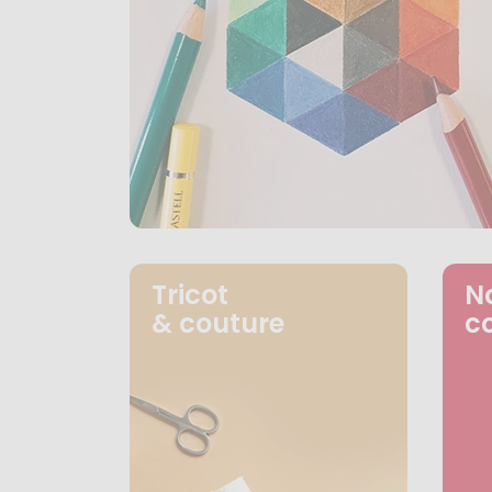
Tricot
N
& couture
c