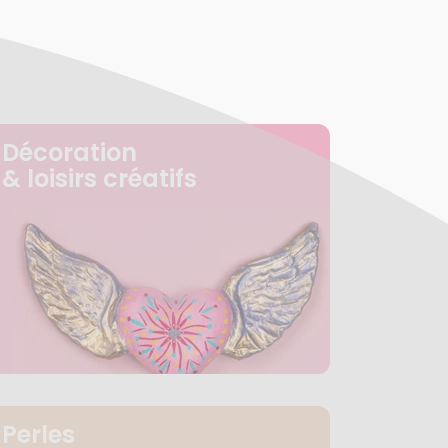
Décoration
& loisirs créatifs
Perles