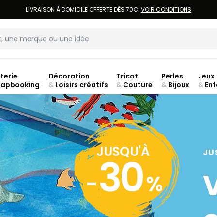
LIVRAISON À DOMICILE OFFERTE DÈS 70€.
VOIR CONDITIONS
terie
Décoration
Tricot
Perles
Jeux
rapbooking
&
Loisirs créatifs
&
Couture
&
Bijoux
&
Enf
jusq
JUSQU'À
JU
30
-
%