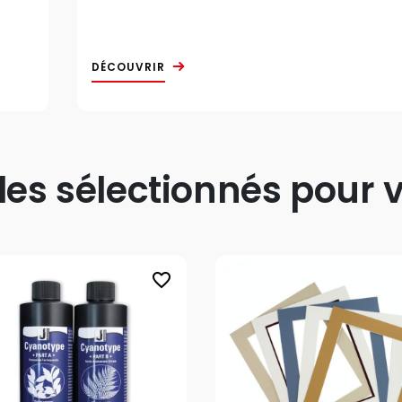
DÉCOUVRIR
s sélectionnés pour v
favorite_border