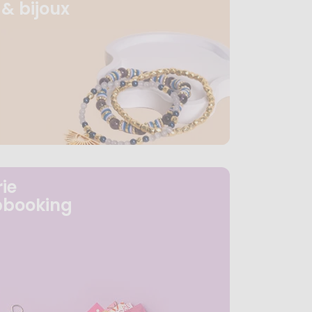
& bijoux
ie
pbooking