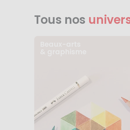
Tous nos
univer
Beaux-arts
& graphisme