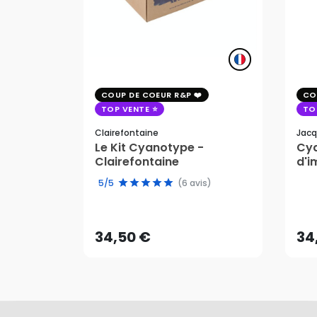
COUP DE COEUR R&P
CO
TOP VENTE
TO
Clairefontaine
Jacq
Le Kit Cyanotype -
Cya
Clairefontaine
d'i
pho
5/5
(6 avis)
34,50 €
34
AJOUTER AU PANIER
34,50 €
34