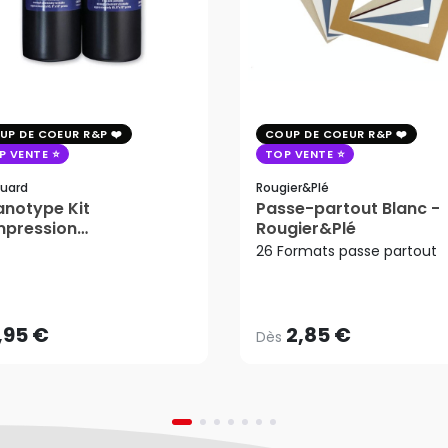
UP DE COEUR R&P
COUP DE COEUR R&P
P VENTE
TOP VENTE
uard
Rougier&plé
notype Kit
Passe-partout Blanc -
mpression
Rougier&Plé
tosensible - Jacquard
26 Formats passe partout
2,85 €
Dès
,95 €
AJOUTER AU PANIER
,95 €
2,85 €
Dès