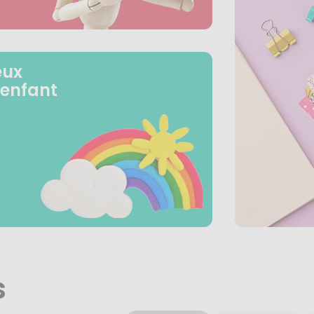
eux
 enfant
s