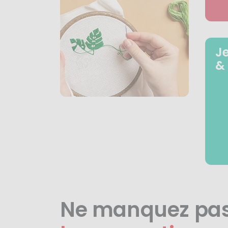
J
&
Ne manquez pa