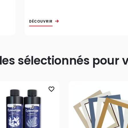
DÉCOUVRIR
s sélectionnés pour v
favorite_border