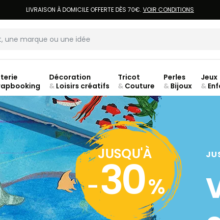
LIVRAISON À DOMICILE OFFERTE DÈS 70€.
VOIR CONDITIONS
terie
Décoration
Tricot
Perles
Jeux
rapbooking
&
Loisirs créatifs
&
Couture
&
Bijoux
&
Enf
jusq
JUSQU'À
JU
30
-
%