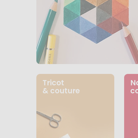
Tricot
N
& couture
c