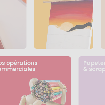
os opérations
Papeter
ommerciales
& scra