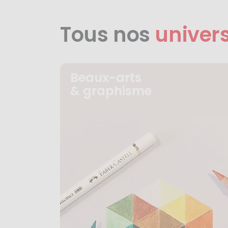
Tous nos
univer
Beaux-arts
& graphisme