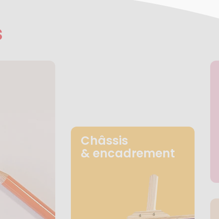
s
Châssis
& encadrement