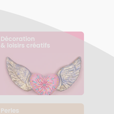
Décoration
& loisirs créatifs
Perles