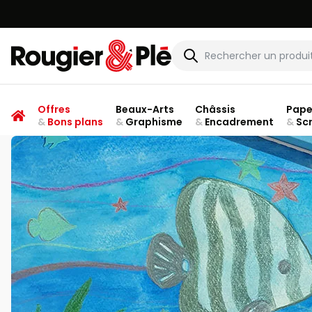
Rougier & Plé
Offres
Beaux-Arts
Châssis
Pape
&
Bons plans
&
Graphisme
&
Encadrement
&
Sc