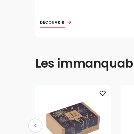
DÉCOUVRIR
Les immanquable
favorite_border