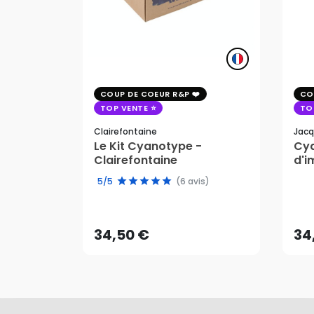
COUP DE COEUR R&P
CO
TOP VENTE
TO
Clairefontaine
Jacq
Le Kit Cyanotype -
Cya
Clairefontaine
d'i
pho
5/5
(6 avis)
34,50 €
34
AJOUTER AU PANIER
34,50 €
34