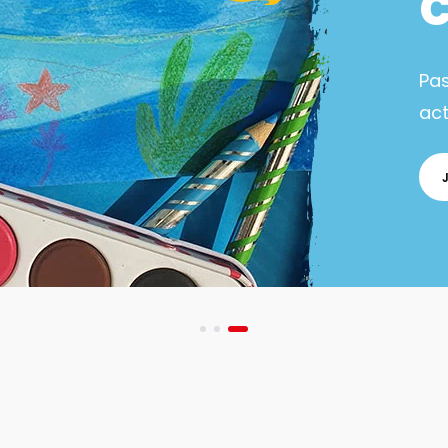
Pa
act