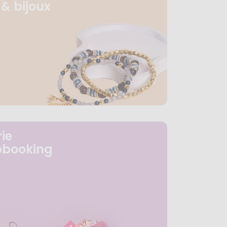
& bijoux
ie
pbooking