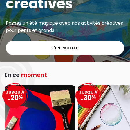
créatives
Passez un été magique avec nos activités créatives
pour petits et grands !
J'EN PROFITE
En ce
moment
JUSQU'À
JUSQU'À
20
30
%
%
-
-