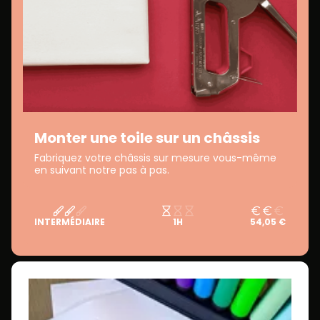
Monter une toile sur un châssis
Fabriquez votre châssis sur mesure vous-même
en suivant notre pas à pas.
INTERMÉDIAIRE
1H
54,05 €