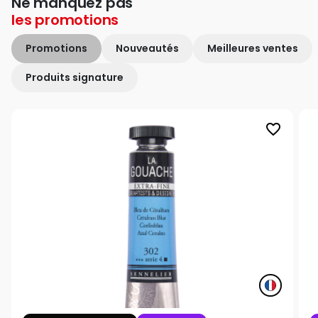
Ne manquez pas
les
promotions
Promotions
Nouveautés
Meilleures ventes
Produits signature
favorite_border