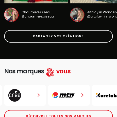
Chaumière Oiseau
Artclay in Wonder
@chaumiere.oiseau
@artclay_in_won
PARTAGEZ VOS CRÉATIONS
Nos marques
vous
DÉCOUVREZ TOUTES NOS MARQUES