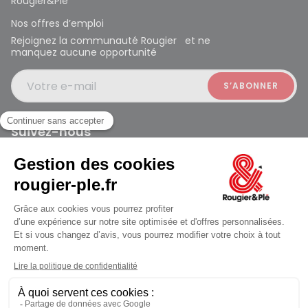
Rougier&Plé
Nos offres d’emploi
Rejoignez la communauté Rougier et ne
manquez aucune opportunité
Votre e-mail
Suivez-nous
Rougier et Plé 2024 Copyright
Mentions légales
Conditions générales des ventes