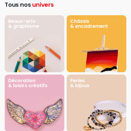
Tous nos
univers
Beaux-arts
Châssis
& graphisme
& encadrement
Décoration
Perles
& loisirs créatifs
& bijoux