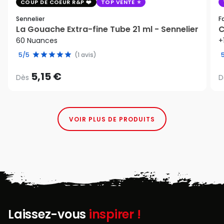
COUP DE COEUR R&P
TOP VENTE
Sennelier
F
La Gouache Extra-fine Tube 21 ml - Sennelier
C
60 Nuances
+
5/5
(1 avis)
5,15 €
Dès
D
VOIR PLUS DE PRODUITS
Laissez-vous
inspirer !