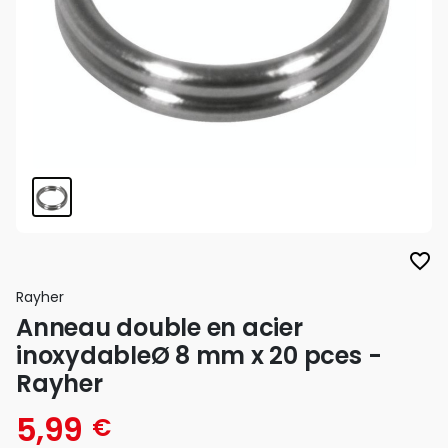
favorite_border
Rayher
Anneau double en acier
inoxydableØ 8 mm x 20 pces -
Rayher
5,99
€