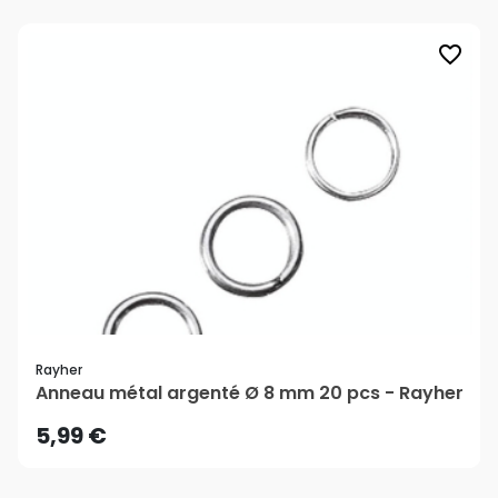
favorite_border
Rayher
Anneau métal argenté Ø 8 mm 20 pcs - Rayher
5,99 €