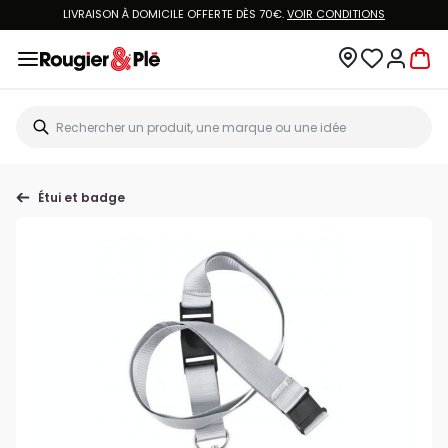
LIVRAISON À DOMICILE OFFERTE DÈS 70€.
VOIR CONDITIONS
Étui et badge