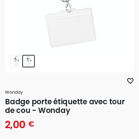
favorite_border
Wonday
Badge porte étiquette avec tour
de cou - Wonday
2,00
€