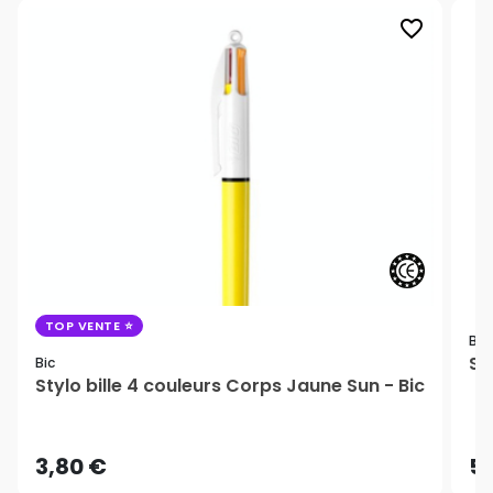
favorite_border
TOP VENTE
Bic
St
Bic
Stylo bille 4 couleurs Corps Jaune Sun - Bic
3,80 €
5,