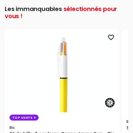
Les immanquables
sélectionnés pour
vous !
favorite_border
TOP VENTE
Bic
St
Bic