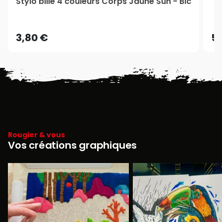
Stylo bille 4 couleurs Corps Jaune Sun - Bic
3,80 €
5,
Rougier & vous
Vos créations graphiques