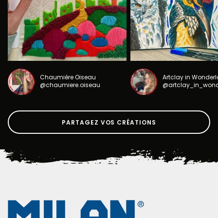
Chaumière Oiseau
Artclay in Wonder
@chaumiere.oiseau
@artclay_in_won
PARTAGEZ VOS CRÉATIONS