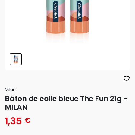
favorite_border
Milan
Bâton de colle bleue The Fun 21g -
MILAN
1,35
€