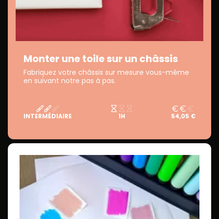
Monter une toile sur un châssis
Fabriquez votre châssis sur mesure vous-même
en suivant notre pas à pas.
INTERMÉDIAIRE
1H
54,05 €