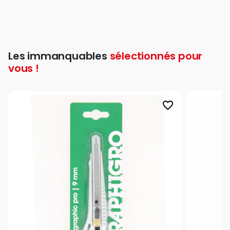
Les immanquables
sélectionnés pour
vous !
favorite_border