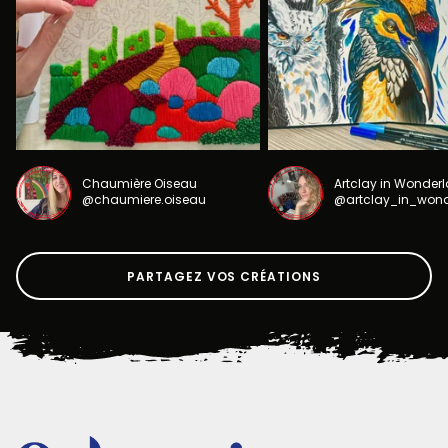
Chaumière Oiseau
Artclay in Wonder
@chaumiere.oiseau
@artclay_in_won
PARTAGEZ VOS CRÉATIONS