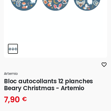
favorite_border
Artemio
Bloc autocollants 12 planches
Beary Christmas - Artemio
7,90
€