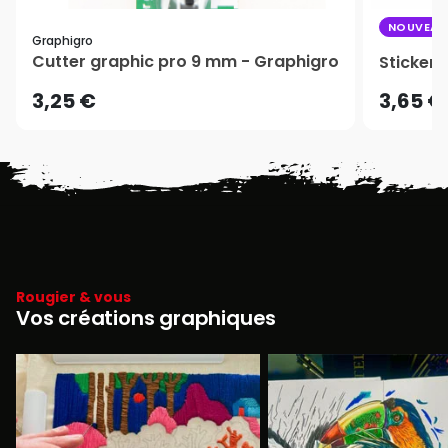
NOUVEAU
Graphigro
Cutter graphic pro 9 mm - Graphigro
Stickers
3,25 €
3,65 €
Rougier & vous
Vos créations graphiques