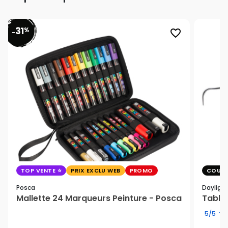
31
%
favorite_border
-
TOP VENTE
PRIX EXCLU WEB
PROMO
COUP 
Posca
Dayligh
Mallette 24 Marqueurs Peinture - Posca
Table 
5/5