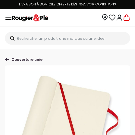
LIVRAISON À DOMICILE OFFERTE DÈS 70€.
VOIR CONDITIONS
Couverture unie