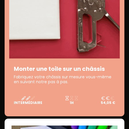
Monter une toile sur un châssis
Fabriquez votre châssis sur mesure vous-même
en suivant notre pas à pas.
INTERMÉDIAIRE
1H
54,05 €