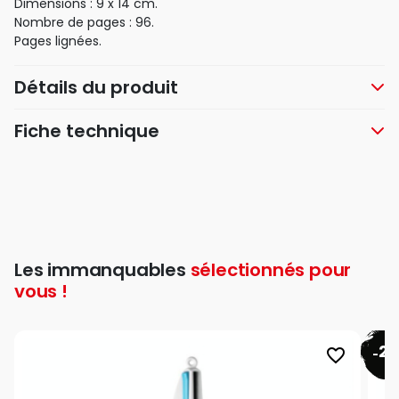
Dimensions : 9 x 14 cm.
Nombre de pages : 96.
Pages lignées.
Détails du produit
Fiche technique
Les immanquables
sélectionnés pour
vous !
26
favorite_border
-