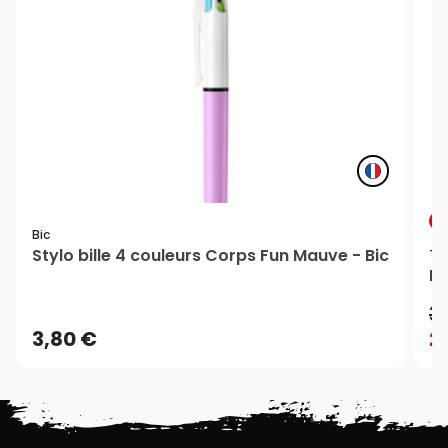
P
Bic
Stylo bille 4 couleurs Corps Fun Mauve - Bic
Ti
Ru
3
3,80 €
2