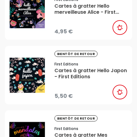
Cartes à gratter Hello
merveilleuse Alice - First
Editions
4,95 €
favorite_border
BIENTÔT DE RETOUR
First Editions
Cartes à gratter Hello Japon
- First Editions
5,50 €
favorite_border
BIENTÔT DE RETOUR
First Editions
Cartes à gratter Mes