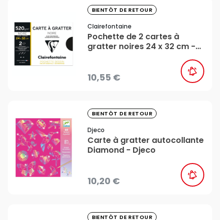
favorite_border
BIENTÔT DE RETOUR
Clairefontaine
Pochette de 2 cartes à
gratter noires 24 x 32 cm -
Clairefontaine
10,55 €
favorite_border
BIENTÔT DE RETOUR
Djeco
Carte à gratter autocollante
Diamond - Djeco
10,20 €
favorite_border
BIENTÔT DE RETOUR