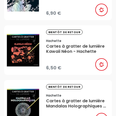
Hachette
6,90 €
favorite_border
BIENTÔT DE RETOUR
Hachette
Cartes à gratter de lumière
Kawaii Néon - Hachette
6,50 €
favorite_border
BIENTÔT DE RETOUR
Hachette
Cartes à gratter de lumière
Mandalas Holographiques -
Hachette