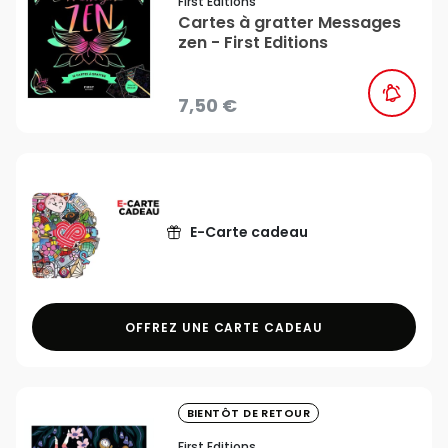
First Editions
Cartes à gratter Messages
zen - First Editions
7,50 €
E-Carte cadeau
OFFREZ UNE CARTE CADEAU
favorite_border
BIENTÔT DE RETOUR
First Editions