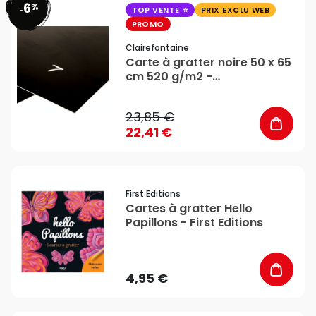
6
%
favorite_border
-
TOP VENTE
PRIX EXCLU WEB
PROMO
Clairefontaine
Carte à gratter noire 50 x 65
cm 520 g/m2 -
Clairefontaine
23,85 €
22,41 €
favorite_border
First Editions
Cartes à gratter Hello
Papillons - First Editions
4,95 €