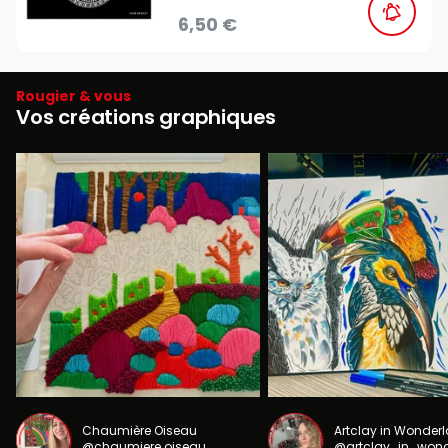
6,50 €
Rougier & vous
Vos créations graphiques
Chaumière Oiseau
Artclay in Wonder
@chaumiere.oiseau
@artclay_in_won