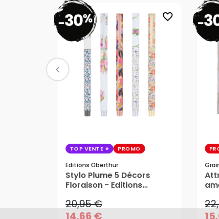
30
3
%
favorite_border
-
-
TOP VENTE
PROMO
PR
Editions Oberthur
Grai
20,95 €
22
Stylo Plume 5 Décors
Att
Floraison - Editions
amé
14,66 €
15
Oberthur
Cré
20,95 €
22
AJOUTER AU PANIER
14,66 €
15