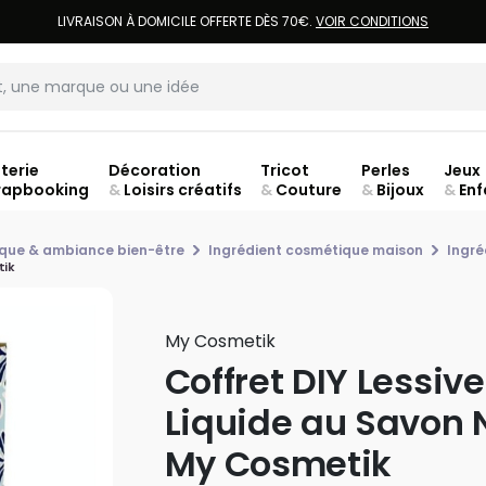
LIVRAISON À DOMICILE OFFERTE DÈS 70€.
VOIR CONDITIONS
terie
Décoration
Tricot
Perles
Jeux
rapbooking
&
Loisirs créatifs
&
Couture
&
Bijoux
&
Enf
Fer
que & ambiance bien-être
Ingrédient cosmétique maison
Ingr
tik
My Cosmetik
Coffret DIY Lessive
Liquide au Savon N
My Cosmetik