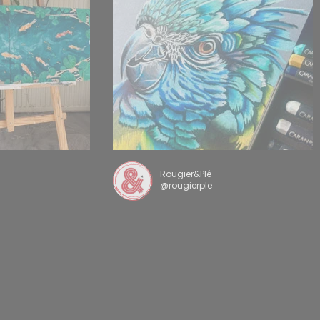
Rougier&Plé
@rougierple