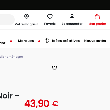
Favoris
Se connecter
Mon panier
Votre magasin
Marques
Idées créatives
Nouveautés
ant
me à 19:30
édient ménager
favorite_border
oir -
43,90
€