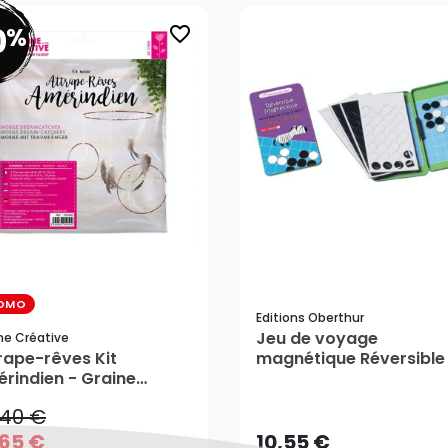
0
%
favorite_border
OMO
Editions Oberthur
Jeu de voyage
ne Créative
,40 €
rape-rêves Kit
magnétique Réversible
rindien - Graine
Editions Oberthur
,65 €
10,55 €
ative
,40 €
AJOUTER AU PANIER
AJOUTER AU PANIER
,65 €
10,55 €