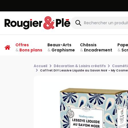
Offres
Beaux-Arts
Châssis
Pape
&
Bons plans
&
Graphisme
&
Encadrement
&
Sc
Accueil
Décoration & Loisirs créatifs
Cosméti
Coffret DIY Lessive Liquide au Savon Noir - My Cosme