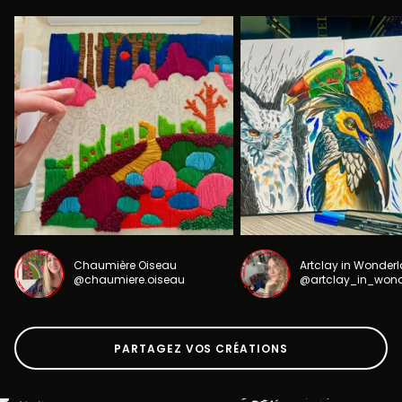
Chaumière Oiseau
Artclay in Wonder
@chaumiere.oiseau
@artclay_in_won
PARTAGEZ VOS CRÉATIONS