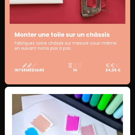
Monter une toile sur un châssis
Fabriquez votre châssis sur mesure vous-même
en suivant notre pas à pas.
INTERMÉDIAIRE
1H
54,05 €