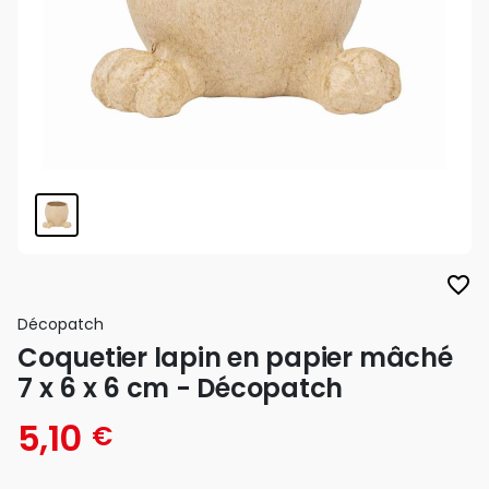
favorite_border
Décopatch
Coquetier lapin en papier mâché
7 x 6 x 6 cm - Décopatch
5,10
€