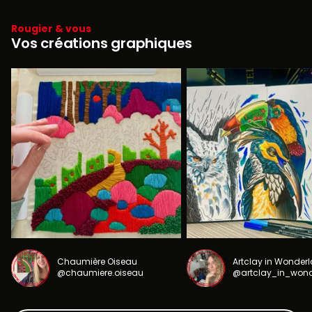
Rougier & vous
Vos créations graphiques
Chaumière Oiseau
Artclay in Wonder
@chaumiere.oiseau
@artclay_in_won