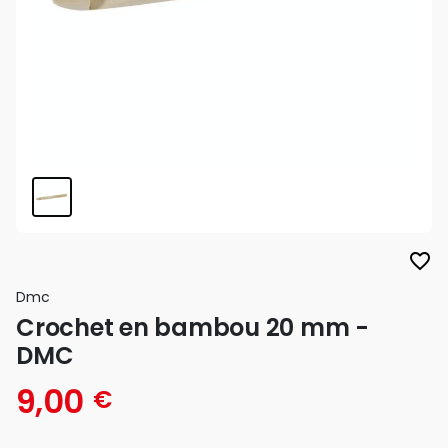
favorite_border
Dmc
Crochet en bambou 20 mm -
DMC
9,00
€