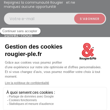
Rejoignez la communauté Rougier et ne
manquez aucune opportunité
Votre e-mail
Suivez-nous
Rougier et Plé 2024 Copyright
ouvert à 10:00
Mentions légales
Conditions générales des ventes
Données personnelles
Paiement sécurisé