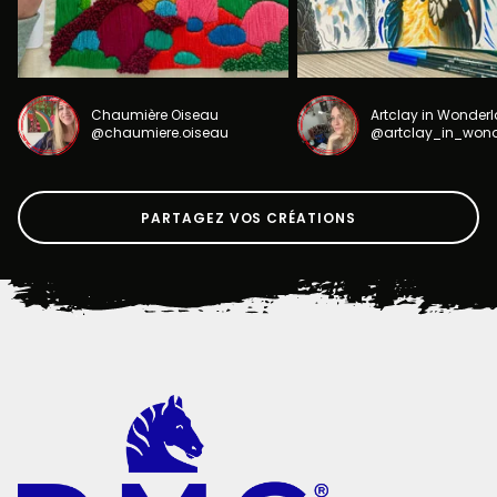
Chaumière Oiseau
Artclay in Wonder
@chaumiere.oiseau
@artclay_in_won
PARTAGEZ VOS CRÉATIONS