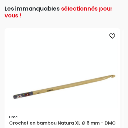
Les immanquables
sélectionnés pour
vous !
favorite_border
Dmc
Crochet en bambou Natura XL Ø 6 mm - DMC