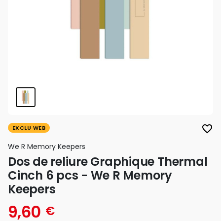
favorite_border
EXCLU WEB
We R Memory Keepers
Dos de reliure Graphique Thermal
Cinch 6 pcs - We R Memory
Keepers
9,60
€