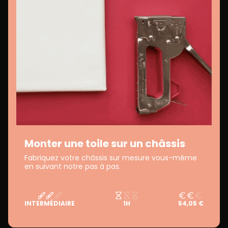
Monter une toile sur un châssis
Fabriquez votre châssis sur mesure vous-même
en suivant notre pas à pas.
INTERMÉDIAIRE
1H
54,05 €