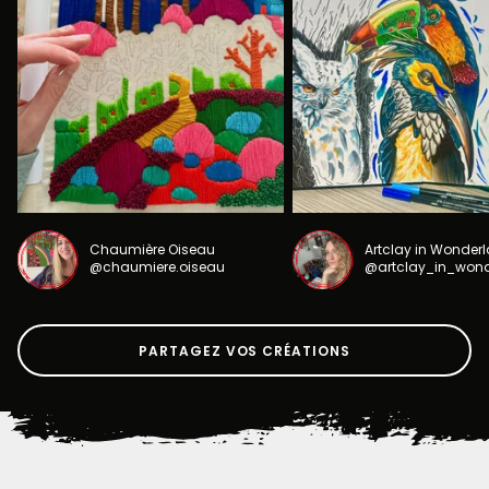
Chaumière Oiseau
Artclay in Wonder
@chaumiere.oiseau
@artclay_in_won
PARTAGEZ VOS CRÉATIONS