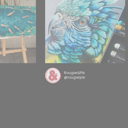
Rougier&Plé
@rougierple