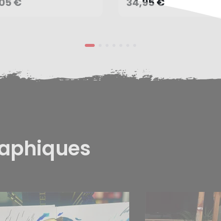
,05 €
34,95 €
raphiques