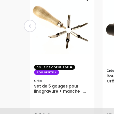
COUP DE COEUR R&P
Cré
TOP VENTE
Rou
Cr
Créa
Set de 5 gouges pour
linogravure + manche -
Créa
9,60 €
17
AJOUTER AU PANIER