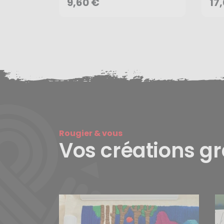
9,60 €
17
Rougier & vous
Vos créations g