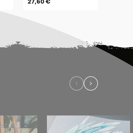
27,60 €
62,05 