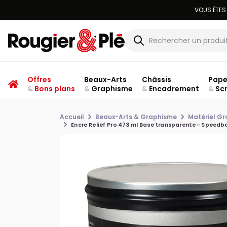
Offres
Beaux-Arts
Châssis
Pape
&
Bons plans
&
Graphisme
&
Encadrement
&
Sc
Accueil
Beaux-Arts & Graphisme
Matériel Gr
Encre Relief Pro 473 ml Base transparente - Speedba