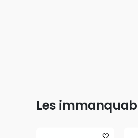
Les immanquab
favorite_border