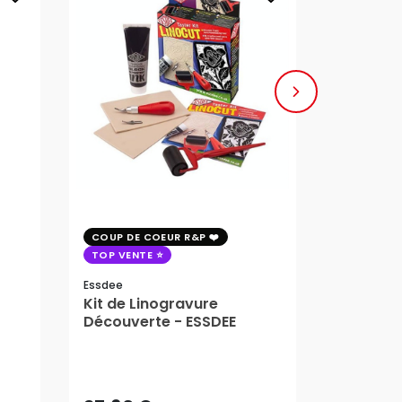
COUP DE COEUR R&P
TOP VENT
TOP VENTE
Lefranc Bo
Kit d'init
Essdee
Kit de Linogravure
linograv
Découverte - ESSDEE
Bourgeo
ard
27,60 €
62,05 
AJOUTER AU PANIER
AJ