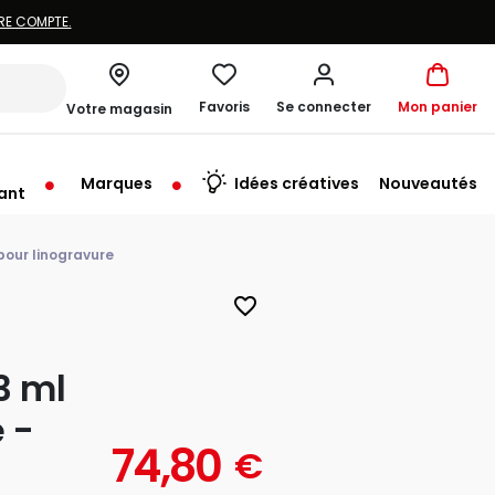
Favoris
Se connecter
Mon panier
Votre magasin
Marques
Idées créatives
Nouveautés
ant
me à 19:30
 pour linogravure
favorite_border
3 ml
 -
74,80
€