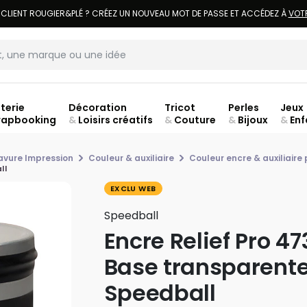
LIVRAISON À DOMICILE OFFERTE DÈS 70€.
VOIR CONDITIONS
terie
Décoration
Tricot
Perles
Jeux
rapbooking
&
Loisirs créatifs
&
Couture
&
Bijoux
&
Enf
Fer
avure Impression
Couleur & auxiliaire
Couleur encre & auxiliaire
ll
EXCLU WEB
Speedball
Encre Relief Pro 47
Base transparente
Speedball