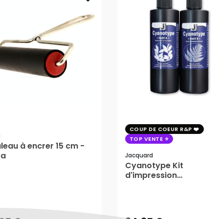
COUP DE COEUR R&P
a
TOP VENTE
leau à encrer 15 cm -
éa
Jacquard
Cyanotype Kit
d'impression
photosensible - Jacqu
,05 €
34,95 €
AJOUTER AU PANIER
AJOUTER AU PANIER