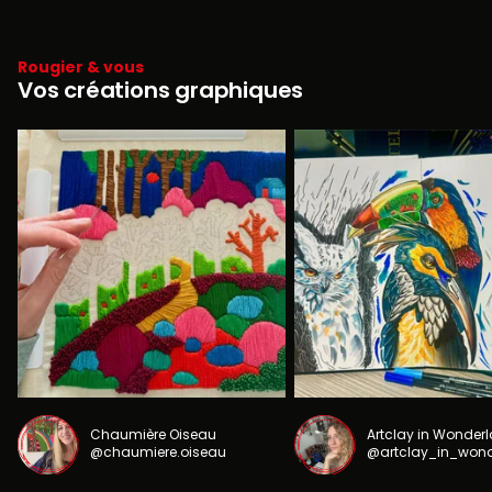
Rougier & vous
Vos créations graphiques
Chaumière Oiseau
Artclay in Wonder
@chaumiere.oiseau
@artclay_in_won