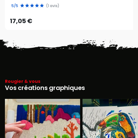
5/5
(1 avis)
17,05 €
Rougier & vous
Vos créations graphiques