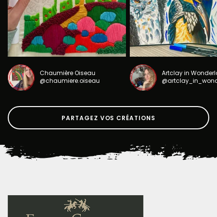
Chaumière Oiseau
Artclay in Wonder
@chaumiere.oiseau
@artclay_in_won
PARTAGEZ VOS CRÉATIONS