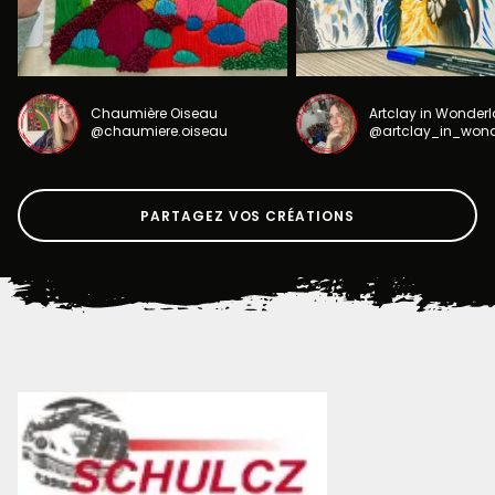
Chaumière Oiseau
Artclay in Wonder
@chaumiere.oiseau
@artclay_in_won
PARTAGEZ VOS CRÉATIONS