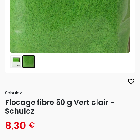
favorite_border
Schulcz
Flocage fibre 50 g Vert clair -
Schulcz
8,30
€