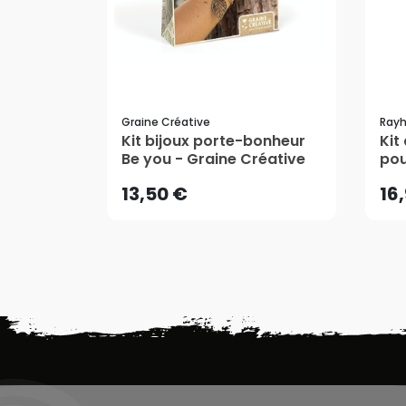
Graine Créative
Rayh
13,50 €
16
Kit bijoux porte-bonheur
Kit
Be you - Graine Créative
pou
AJOUTER AU PANIER
13,50 €
16