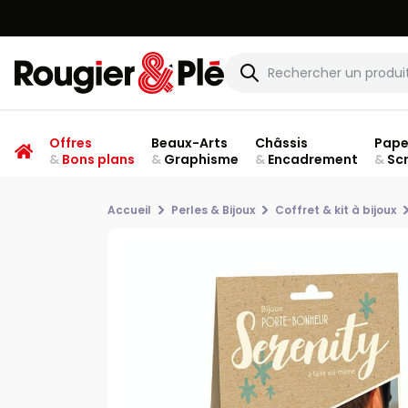
Offres
Beaux-Arts
Châssis
Pape
&
Bons plans
&
Graphisme
&
Encadrement
&
Sc
Accueil
Perles & Bijoux
Coffret & kit à bijoux