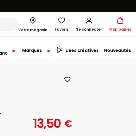
Favoris
Se connecter
Mon panier
Votre magasin
Marques
Idées créatives
Nouveautés
ant
u'au Vendredi à 09:30
favorite_border
-
13,50
€