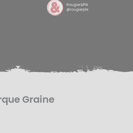
Rougier&Plé
@rougierple
rque Graine