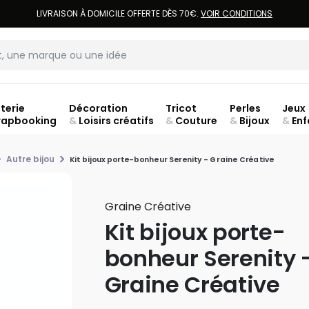
LIVRAISON À DOMICILE OFFERTE DÈS 70€.
VOIR CONDITIONS
terie
Décoration
Tricot
Perles
Jeux
rapbooking
&
Loisirs créatifs
&
Couture
&
Bijoux
&
Enf
jusq
Autre bijou
Kit bijoux porte-bonheur Serenity - Graine Créative
Graine Créative
Kit bijoux porte-
bonheur Serenity 
Graine Créative