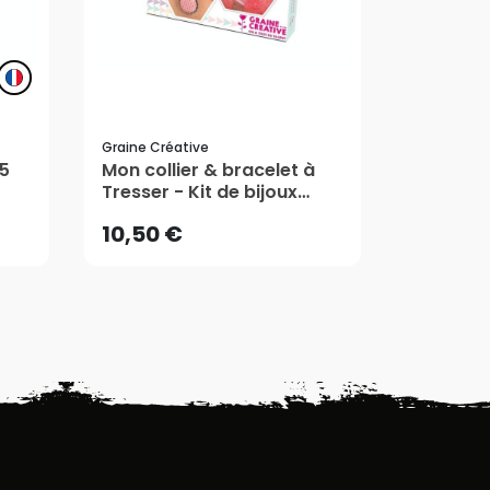
Graine Créative
Rayher
10,50 €
29,99 
.5
Mon collier & bracelet à
Kit de d
Tresser - Kit de bijoux
apprêts 
Amour - Graine Créative
AJOUTER AU PANIER
AJ
10,50 €
29,99 