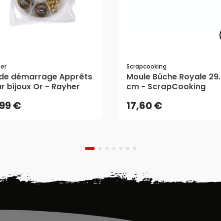
er
Scrapcooking
,99 €
17,60 €
 de démarrage Apprêts
Moule Bûche Royale 29
r bijoux Or - Rayher
cm - ScrapCooking
AJOUTER AU PANIER
AJOUTER AU PANIER
,99 €
17,60 €