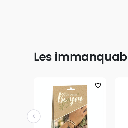
Les immanquab
favorite_border