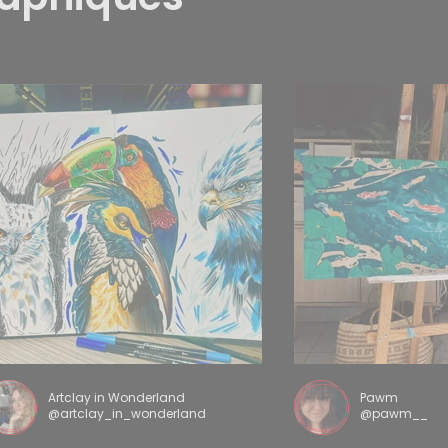
Artclay in Wonderland
Pawm
@artclay_in_wonderland
@pawm__