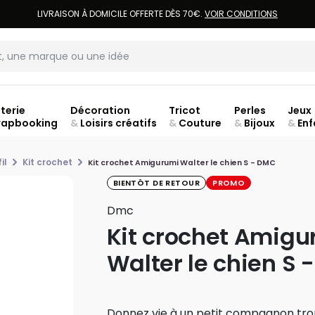
LIVRAISON À DOMICILE OFFERTE DÈS 70€.
VOIR CONDITIONS
terie
Décoration
Tricot
Perles
Jeux
rapbooking
&
Loisirs créatifs
&
Couture
&
Bijoux
&
Enf
Fer
il
Kit crochet
Kit crochet Amigurumi Walter le chien S - DMC
BIENTÔT DE RETOUR
PROMO
Dmc
Kit crochet Amigu
Walter le chien S 
Donnez vie à un petit compagnon tr