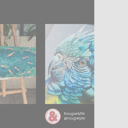
Rougier&Plé
@rougierple