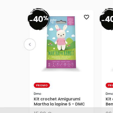
40
4
%
favorite_border
-
-
PROMO
PR
Dmc
Dmc
15,90 €
26
Kit crochet Amigurumi
Kit
Martha la lapine S - DMC
Ben
9,54 €
15