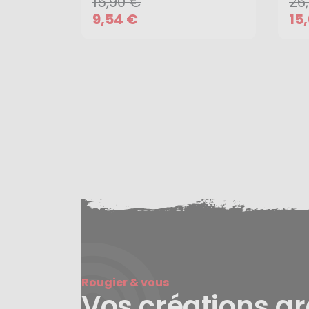
15,90 €
26
AJOUTER AU PANIER
9,54 €
15
Rougier & vous
Vos créations g