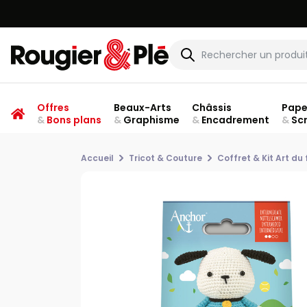
Offres
Beaux-Arts
Châssis
Pape
&
Bons plans
&
Graphisme
&
Encadrement
&
Sc
Accueil
Tricot & Couture
Coffret & Kit Art du f