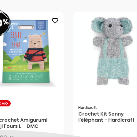
0
%
favorite_border
OMO
Hardicraft
Crochet Kit Sonny
,00 €
 crochet Amigurumi
l'éléphant - Hardicraft
ji l'ours L - DMC
,60 €
26,99 €