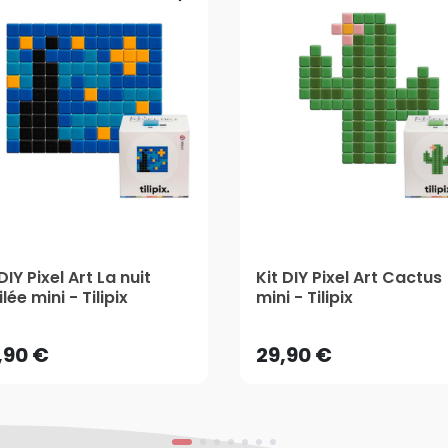
DIY Pixel Art La nuit
Kit DIY Pixel Art Cactus
,90 €
29,90 €
lée mini - Tilipix
mini - Tilipix
,90 €
29,90 €