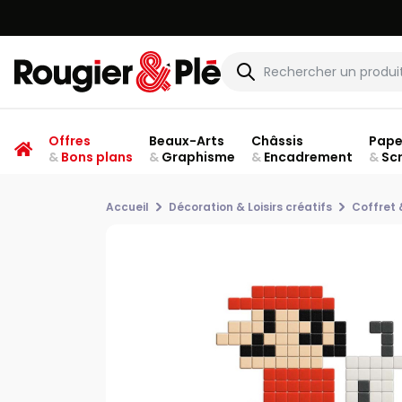
Offres
Beaux-Arts
Châssis
Pape
&
Bons plans
&
Graphisme
&
Encadrement
&
Sc
Accueil
Décoration & Loisirs créatifs
Coffret 