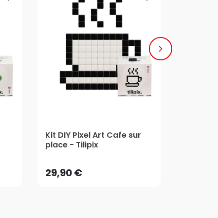
Kit DIY Pixel Art Cafe sur
Aladine
29,90 €
15,95 
Mirror Pi
place - Tilipix
Aladine
29,90 €
15,95 