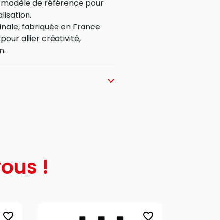
’un modèle de référence pour
isation.
ginale, fabriquée en France
ur allier créativité,
n.
ous !
favorite_border
favorite_border