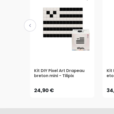
Kit DIY Pixel Art Drapeau
Kit 
24,90 €
34
breton mini - Tilipix
etoi
24,90 €
34