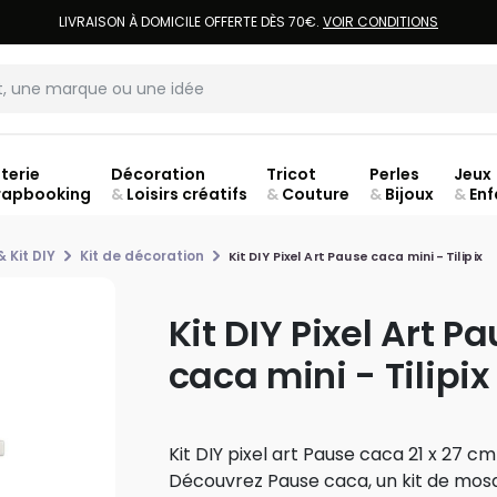
LIVRAISON À DOMICILE OFFERTE DÈS 70€.
VOIR CONDITIONS
terie
Décoration
Tricot
Perles
Jeux
rapbooking
&
Loisirs créatifs
&
Couture
&
Bijoux
&
Enf
Fer
& Kit DIY
Kit de décoration
Kit DIY Pixel Art Pause caca mini - Tilipix
Kit DIY Pixel Art P
caca mini - Tilipix
Kit DIY pixel art Pause caca 21 x 27 
Découvrez Pause caca, un kit de mosa