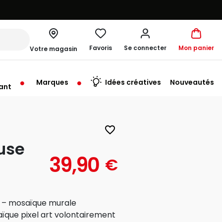
Favoris
Se connecter
Mon panier
Votre magasin
Marques
Idées créatives
Nouveautés
ant
me à 19:30
favorite_border
ause
39,90
€
cm – mosaïque murale
ïque pixel art volontairement