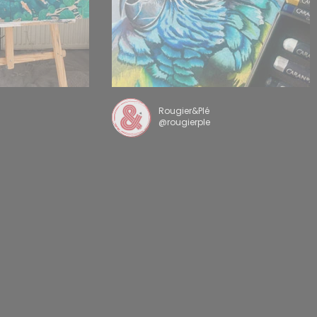
Rougier&Plé
@rougierple