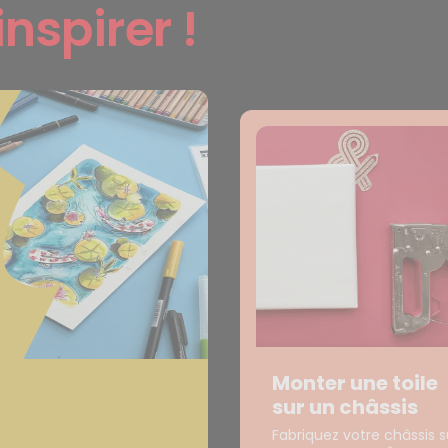
inspirer !
Monter une toile
sur un châssis
Fabriquez votre châssis s