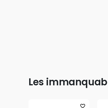
Les immanquab
favorite_border