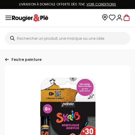
LIVRAISON À DOMICILE OFFERTE DÈS 70€.
VOIR CONDITIONS
Feutre peinture