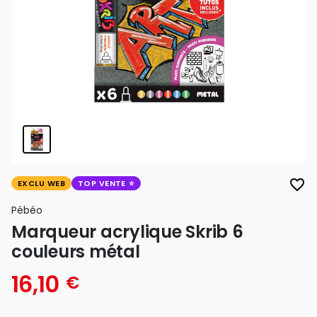
favorite_border
EXCLU WEB
TOP VENTE
Pébéo
Marqueur acrylique Skrib 6
couleurs métal
16,10
€