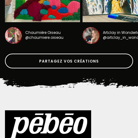
Chaumière Oiseau
Artclay in Wonder
@chaumiere.oiseau
@artclay_in_won
PARTAGEZ VOS CRÉATIONS