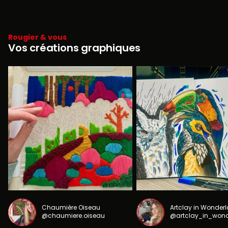
Rougier & vous
Vos créations graphiques
Chaumière Oiseau
Artclay in Wonder
@chaumiere.oiseau
@artclay_in_won