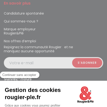
En savoir plus
Candidature spontanée
Qui sommes-nous ?
Marque employeur
Rougier&Plé
Nos offres d’emploi
Rejoignez la communauté Rougier et ne
manquez aucune opportunité
Votre e-mail
Suivez-nous
Rougier et Plé 2024 Copyright
Ferme à 19:00