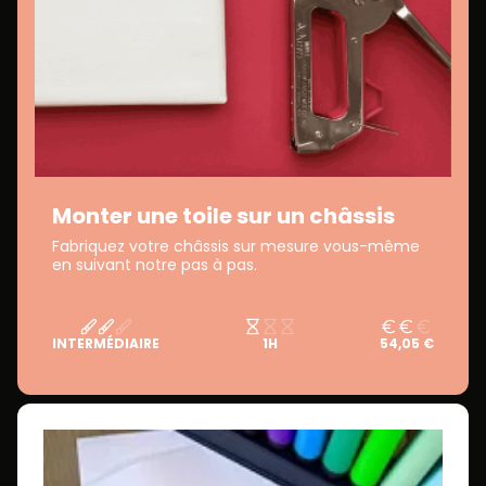
Monter une toile sur un châssis
Fabriquez votre châssis sur mesure vous-même
en suivant notre pas à pas.
INTERMÉDIAIRE
1H
54,05 €