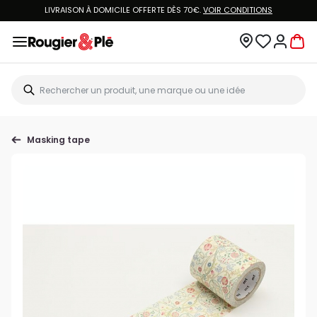
LIVRAISON À DOMICILE OFFERTE DÈS 70€.
VOIR CONDITIONS
Masking tape