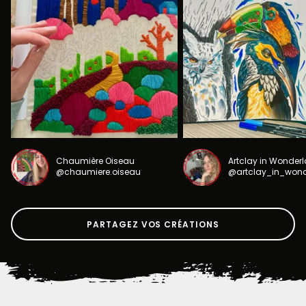
Chaumière Oiseau
Artclay in Wonder
@chaumiere.oiseau
@artclay_in_won
PARTAGEZ VOS CRÉATIONS