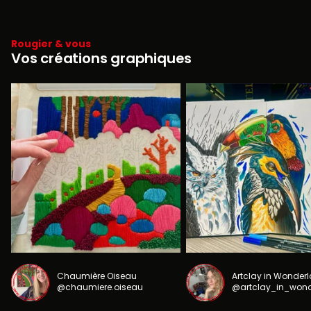
Rougier & vous
Vos créations graphiques
Chaumière Oiseau
Artclay in Wonder
@chaumiere.oiseau
@artclay_in_won