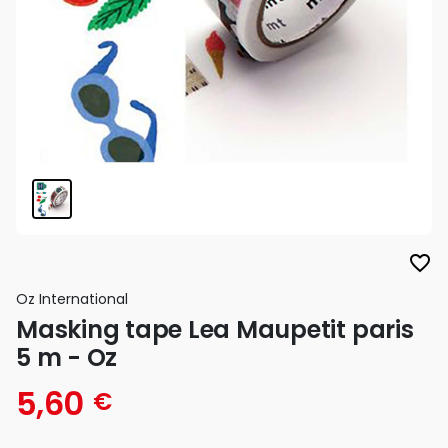
favorite_border
Oz International
Masking tape Lea Maupetit paris
5 m - Oz
5,60
€