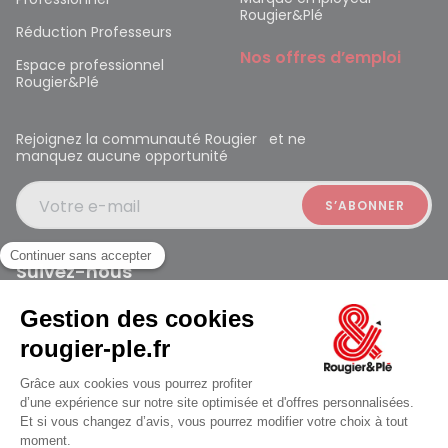
Rougier&Plé
Réduction Professeurs
Nos offres d’emploi
Espace professionnel
Rougier&Plé
Rejoignez la communauté Rougier et ne
manquez aucune opportunité
Votre e-mail
Suivez-nous
Rougier et Plé 2024 Copyright
ouvert à 09:30