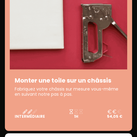
Monter une toile sur un châssis
Fabriquez votre châssis sur mesure vous-même
en suivant notre pas à pas.
INTERMÉDIAIRE
1H
54,05 €