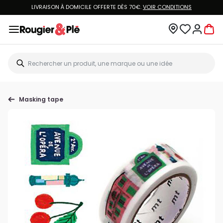
LIVRAISON À DOMICILE OFFERTE DÈS 70€.
VOIR CONDITIONS
Masking tape