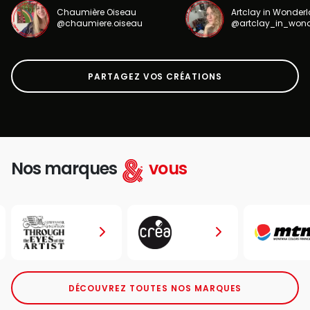
Chaumière Oiseau
Artclay in Wonder
@chaumiere.oiseau
@artclay_in_won
PARTAGEZ VOS CRÉATIONS
Nos marques
vous
DÉCOUVREZ TOUTES NOS MARQUES