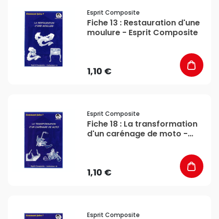
favorite_border
Esprit Composite
Fiche 13 : Restauration d'une
moulure - Esprit Composite
1,10 €
favorite_border
Esprit Composite
Fiche 18 : La transformation
d'un carénage de moto -
Esprit Composite
1,10 €
favorite_border
Esprit Composite