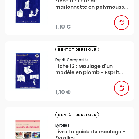
Fiche 11 : Tête de
marionnette en polymousse
souple - Esprit Composite
1,10 €
favorite_border
BIENTÔT DE RETOUR
Esprit Composite
Fiche 12 : Moulage d'un
modèle en plomb - Esprit
Composite
1,10 €
favorite_border
BIENTÔT DE RETOUR
Eyrolles
Livre Le guide du moulage -
Eyrolles