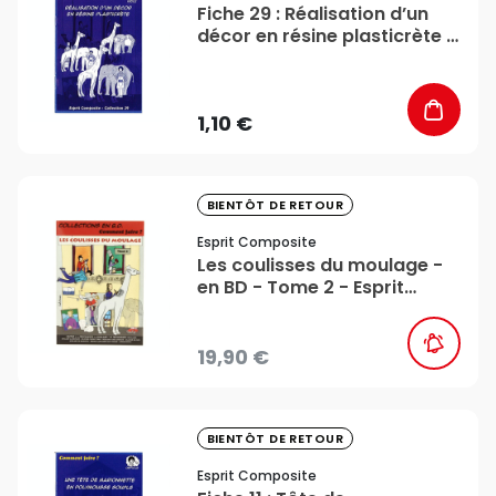
Fiche 29 : Réalisation d’un
décor en résine plasticrète -
Esprit Composite
1,10 €
favorite_border
BIENTÔT DE RETOUR
Esprit Composite
Les coulisses du moulage -
en BD - Tome 2 - Esprit
Composite
19,90 €
favorite_border
BIENTÔT DE RETOUR
Esprit Composite