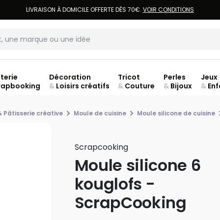
LIVRAISON À DOMICILE OFFERTE DÈS 70€.
VOIR CONDITIONS
terie
Décoration
Tricot
Perles
Jeux
rapbooking
&
Loisirs créatifs
&
Couture
&
Bijoux
&
Enf
ouve
& Pâtisserie créative
Moule de cuisine
Moule silicone de cuisine
Scrapcooking
Moule silicone 6
kouglofs -
ScrapCooking