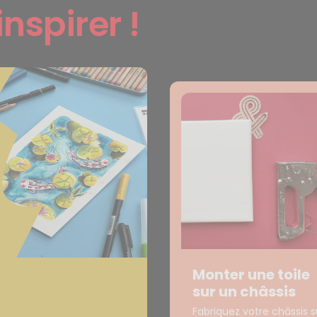
inspirer !
Monter une toile
sur un châssis
Fabriquez votre châssis s