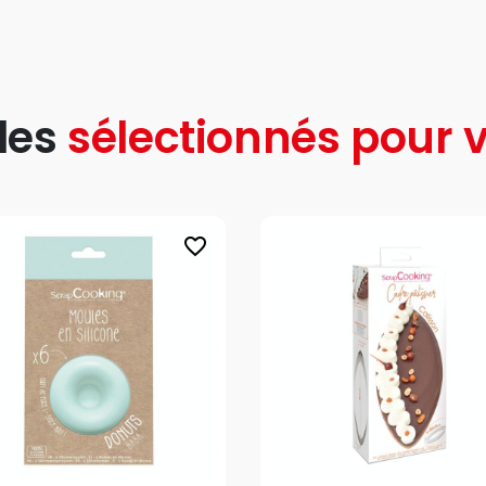
les
sélectionnés pour v
favorite_border