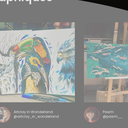
Artclay in Wonderland
Pawm
@artclay_in_wonderland
@pawm__