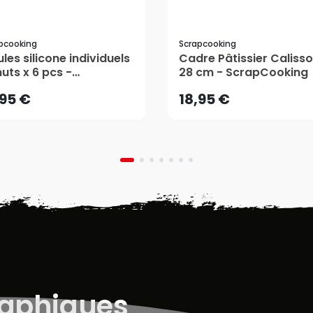
pcooking
Scrapcooking
,95 €
18,95 €
les silicone individuels
Cadre Pâtissier Caliss
uts x 6 pcs -
28 cm - ScrapCooking
rapCooking
AJOUTER AU PANIER
AJOUTER AU PANIER
,95 €
18,95 €
raphiques