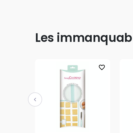
Les immanquab
favorite_border