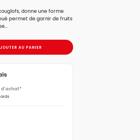
i kouglofs, donne une forme
oué permet de garnir de fruits
...
JOUTER AU PANIER
ais
€ d'achat*
dards