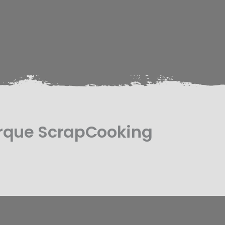
arque ScrapCooking