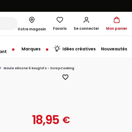
Favoris
Se connecter
Mon panier
Votre magasin
Marques
Idées créatives
Nouveautés
ant
rt à 10:00
Moule silicone 6 kouglofs - ScrapCooking
favorite_border
18,95
€