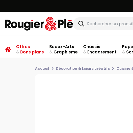
Offres
Beaux-Arts
Châssis
Pape
&
Bons plans
&
Graphisme
&
Encadrement
&
Sc
Accueil
Décoration & Loisirs créatifs
Cuisine 