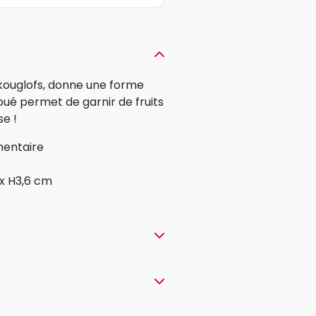
i kouglofs, donne une forme
oué permet de garnir de fruits
e !
mentaire
 x H3,6 cm