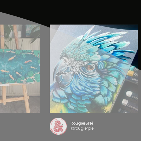
Rougier&Plé
@rougierple