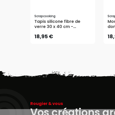
Scrapcooking
Scra
18,95 €
18
Tapis silicone fibre de
Mou
verre 30 x 40 cm -
don
ScrapCooking
Sc
AJOUTER AU PANIER
18,95 €
18
Rougier & vous
Vos créations g