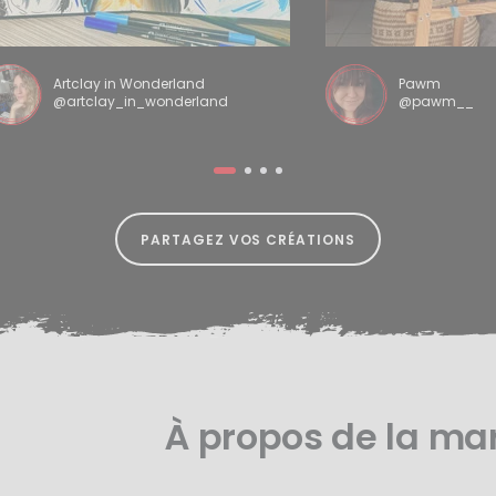
Artclay in Wonderland
Pawm
@artclay_in_wonderland
@pawm__
PARTAGEZ VOS CRÉATIONS
À propos de la m