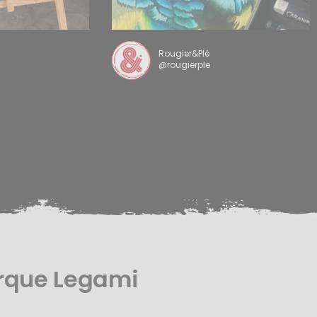
Rougier&Plé
@rougierple
arque Legami