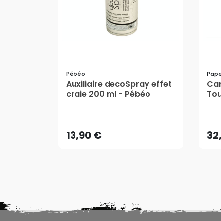
Pébéo
Pape
Auxiliaire decoSpray effet
Car
craie 200 ml - Pébéo
Tou
Ult
13,90 €
32
Pap
AJOUTER AU PANIER
13,90 €
32