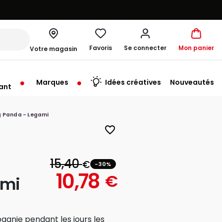
Favoris
Se connecter
Mon panier
Votre magasin
Marques
Idées créatives
Nouveautés
ant
me à 19:30
 Panda - Legami
favorite_border
15,40
€
-30%
10,78
€
ami
gnie pendant les jours les