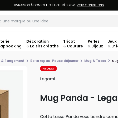
LIVRAISON À DOMICILE OFFERTE DÈS 70€.
VOIR CONDITIONS
terie
Décoration
Tricot
Perles
Jeux
rapbooking
&
Loisirs créatifs
&
Couture
&
Bijoux
&
Enf
Fer
e & Rangement
Boite repas : Pause déjeuner
Mug & Tasse
Mug
PROMO
Legami
Mug Panda - Leg
Cette tasse Panda vous tiendra compa