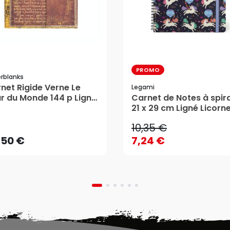
PROMO
rblanks
net Rigide Verne Le
Legami
10,35 €
r du Monde 144 p Ligné
Carnet de Notes à spir
ra 18 x 23 cm -
21 x 29 cm Ligné Licorne
,50 €
7,24 €
erblanks
Legami
10,35 €
AJOUTER AU PANIER
AJOUTER AU PANIER
,50 €
7,24 €