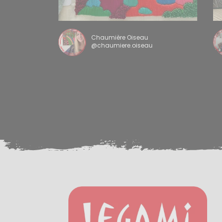
Chaumière Oiseau
@chaumiere.oiseau