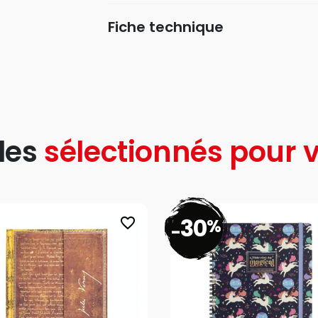
Fiche technique
les
sélectionnés pour v
30
%
favorite_border
-