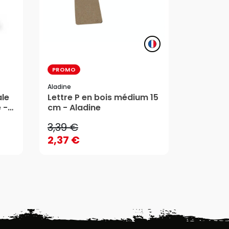
PROMO
Aladine
Pochoir 
Aladine
3,39 €
ale
Lettre P en bois médium 15
Noël 30 
 -
cm - Aladine
2,37 €
7,20 €
3,39 €
AJOUTER AU PANIER
AJ
2,37 €
7,20 €