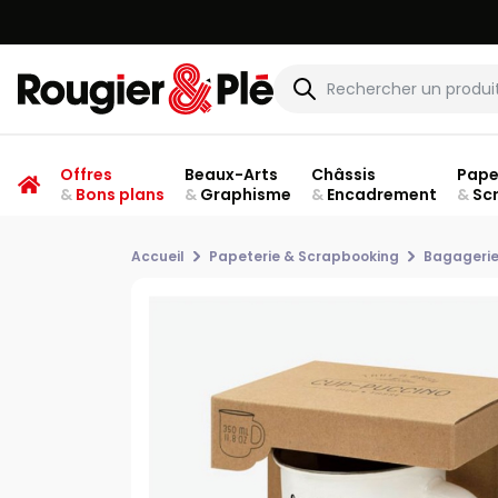
Offres
Beaux-Arts
Châssis
Pape
&
Bons plans
&
Graphisme
&
Encadrement
&
Sc
Accueil
Papeterie & Scrapbooking
Bagageri