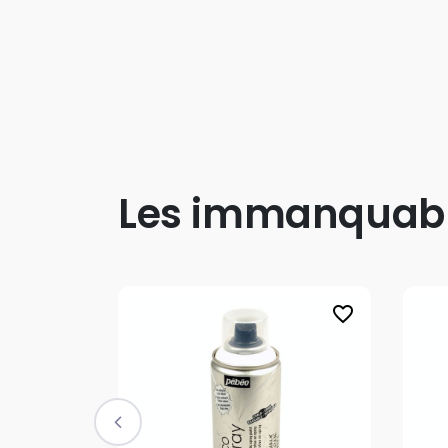
Les immanquab
favorite_border