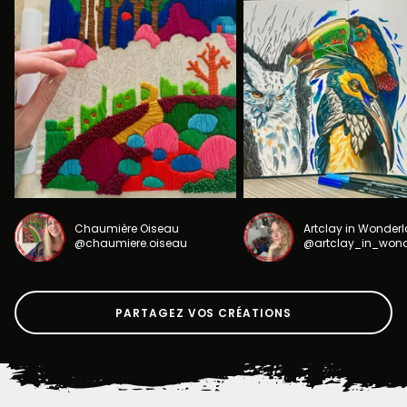
Chaumière Oiseau
Artclay in Wonder
@chaumiere.oiseau
@artclay_in_won
PARTAGEZ VOS CRÉATIONS