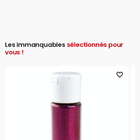
Les immanquables
sélectionnés pour
vous !
favorite_border