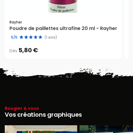
Rayher
Ki
Poudre de paillettes ultrafine 20 ml - Rayher
P
5/5
(1 avis)
5,80 €
Dès
D
Rougier & vous
Vos créations graphiques