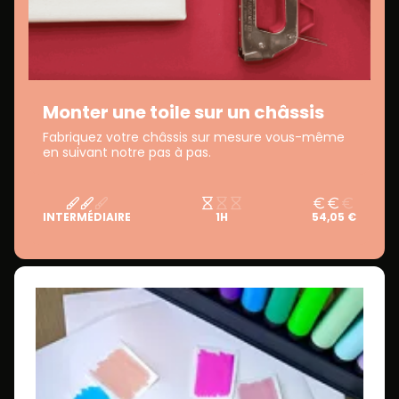
Monter une toile sur un châssis
Fabriquez votre châssis sur mesure vous-même
en suivant notre pas à pas.
INTERMÉDIAIRE
1H
54,05 €