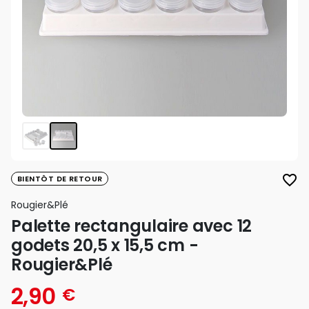
favorite_border
BIENTÔT DE RETOUR
Rougier&plé
Palette rectangulaire avec 12
godets 20,5 x 15,5 cm -
Rougier&Plé
2,90
€