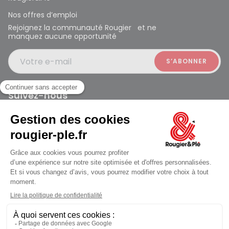
Nos offres d’emploi
Rejoignez la communauté Rougier et ne
manquez aucune opportunité
Votre e-mail
Suivez-nous
Rougier et Plé 2024 Copyright
ouvert à 10:00
Mentions légales
Conditions générales des ventes
Données personnelles