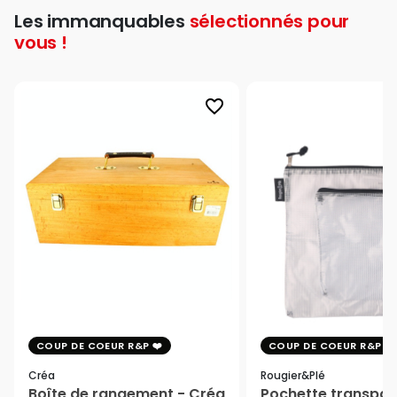
Les immanquables
sélectionnés pour
vous !
favorite_border
COUP DE COEUR R&P
COUP DE COEUR R&P
Créa
Rougier&plé
Boîte de rangement - Créa
Pochette transpar