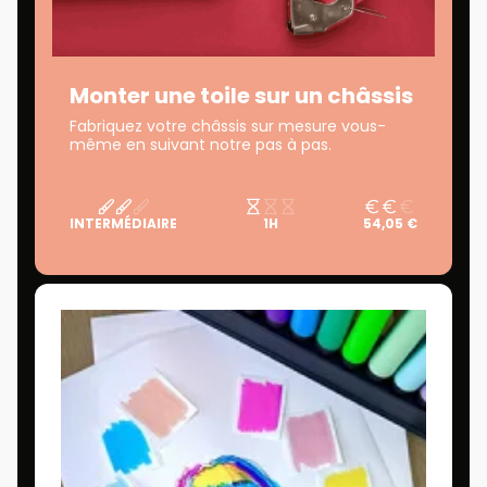
Monter une toile sur un châssis
Fabriquez votre châssis sur mesure vous-
même en suivant notre pas à pas.
INTERMÉDIAIRE
1H
54,05 €