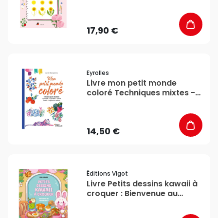
17,90 €
favorite_border
Eyrolles
Livre mon petit monde
coloré Techniques mixtes -
Eyrolles
14,50 €
favorite_border
Éditions Vigot
Livre Petits dessins kawaii à
croquer : Bienvenue au
Kawaii Café ! - Éditions Vigot