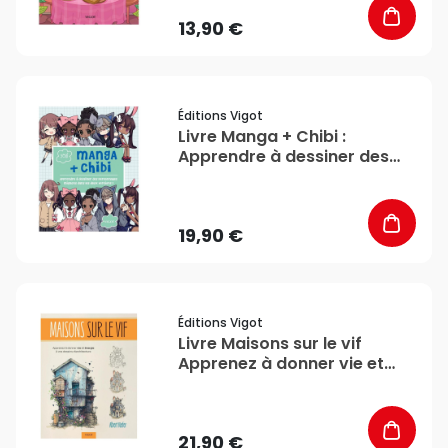
13,90 €
favorite_border
Éditions Vigot
Livre Manga + Chibi :
Apprendre à dessiner des
personnages mignons dans
les deux versions ! - Éditions
Vigot
19,90 €
favorite_border
Éditions Vigot
Livre Maisons sur le vif
Apprenez à donner vie et
énergie à vos dessins
d'architecture - Éditions
Vigot
21,90 €