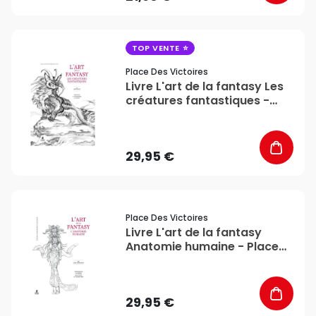
favorite_border
TOP VENTE
Place Des Victoires
Livre L'art de la fantasy Les
créatures fantastiques -
Place des victoires
29,95 €
favorite_border
Place Des Victoires
Livre L'art de la fantasy
Anatomie humaine - Place
des victoires
29,95 €