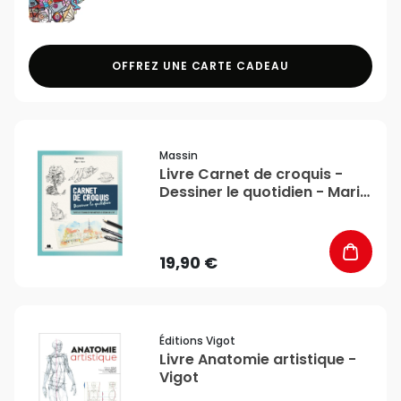
OFFREZ UNE CARTE CADEAU
favorite_border
Massin
Livre Carnet de croquis -
Dessiner le quotidien - Marie
Claire
19,90 €
favorite_border
Éditions Vigot
Livre Anatomie artistique -
Vigot