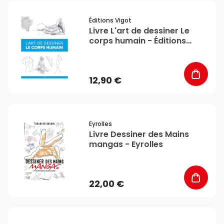
favorite_border
Éditions Vigot
Livre L'art de dessiner Le
corps humain - Éditions
Vigot
12,90 €
favorite_border
Eyrolles
Livre Dessiner des Mains
mangas - Eyrolles
22,00 €
favorite_border