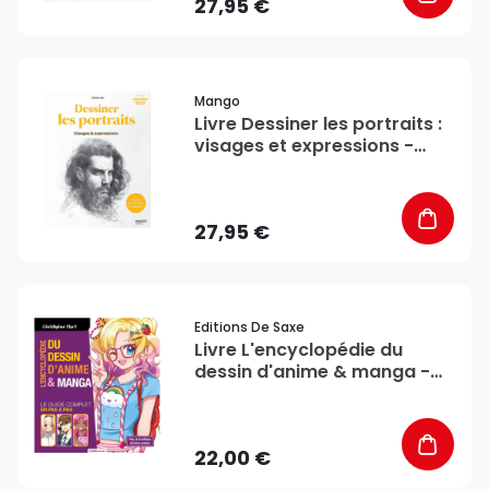
27,95 €
favorite_border
Mango
Livre Dessiner les portraits :
visages et expressions -
Mango
27,95 €
favorite_border
Editions De Saxe
Livre L'encyclopédie du
dessin d'anime & manga -
Editions de Saxe
22,00 €