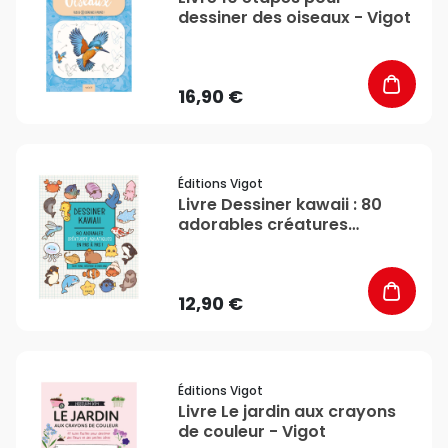
dessiner des oiseaux - Vigot
16,90 €
favorite_border
Éditions Vigot
Livre Dessiner kawaii : 80
adorables créatures
aquatiques en pas à pas ! -
Vigot
12,90 €
favorite_border
Éditions Vigot
Livre Le jardin aux crayons
de couleur - Vigot