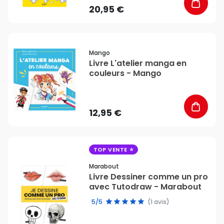
20,95 €
favorite_border
Mango
Livre L'atelier manga en
couleurs - Mango
12,95 €
favorite_border
TOP VENTE
Marabout
Livre Dessiner comme un pro
avec Tutodraw - Marabout
5/5
(1 avis)