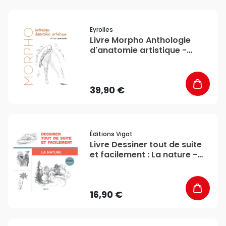
favorite_border
Eyrolles
Livre Morpho Anthologie
d'anatomie artistique -
Eyrolles
39,90 €
favorite_border
Éditions Vigot
Livre Dessiner tout de suite
et facilement : La nature -
Éditions Vigot
16,90 €