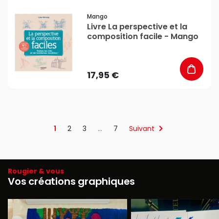
favorite_border
Mango
Livre La perspective et la
composition facile - Mango
17,95 €
1
2
3
…
7
Suivant
Rougier & vous
Vos créations graphiques