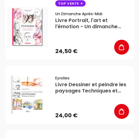
favorite_border
TOP VENTE
Un Dimanche Après-Midi
Livre Portrait, l'art et
l'émotion - Un dimanche
après-midi
24,50 €
favorite_border
Eyrolles
Livre Dessiner et peindre les
paysages Techniques et
exercices - Eyrolles
24,00 €
favorite_border