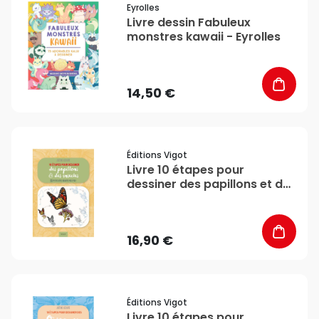
Eyrolles
Livre dessin Fabuleux
monstres kawaii - Eyrolles
14,50 €
favorite_border
Éditions Vigot
Livre 10 étapes pour
dessiner des papillons et des
insectes - Vigot
16,90 €
favorite_border
Éditions Vigot
Livre 10 étapes pour