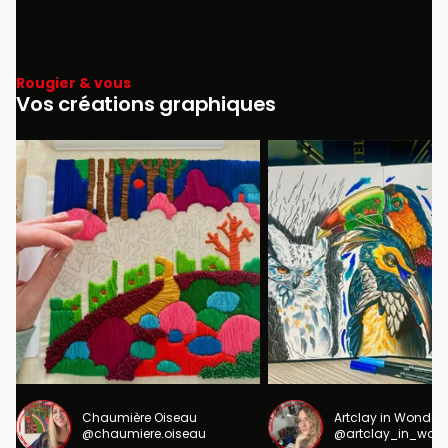
Rougier & vous
Vos créations graphiques
Chaumière Oiseau
Artclay in Wonder
@chaumiere.oiseau
@artclay_in_won