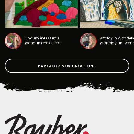
Chaumière Oiseau
Artclay in Wonder
@chaumiere.oiseau
@artclay_in_won
PARTAGEZ VOS CRÉATIONS