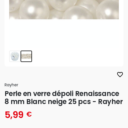
favorite_border
Rayher
Perle en verre dépoli Renaissance
8 mm Blanc neige 25 pcs - Rayher
5,99
€