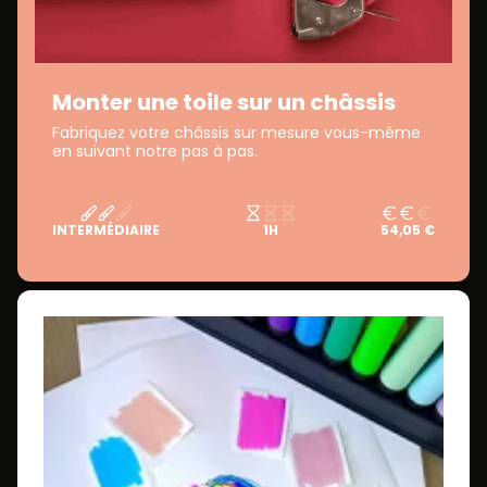
Monter une toile sur un châssis
Fabriquez votre châssis sur mesure vous-même
en suivant notre pas à pas.
INTERMÉDIAIRE
1H
54,05 €