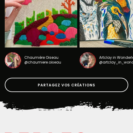
Chaumière Oiseau
Artclay in Wonder
@chaumiere.oiseau
@artclay_in_won
PARTAGEZ VOS CRÉATIONS