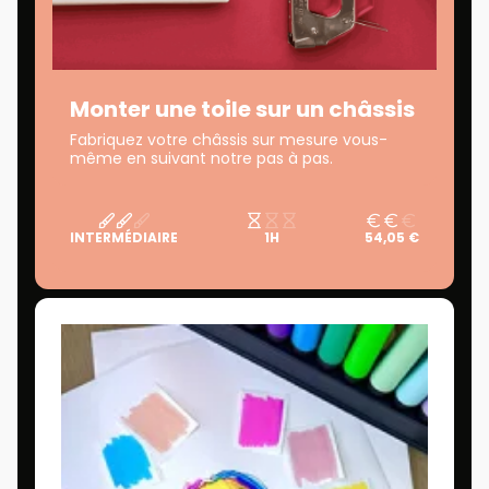
Monter une toile sur un châssis
Fabriquez votre châssis sur mesure vous-
même en suivant notre pas à pas.
INTERMÉDIAIRE
1H
54,05 €