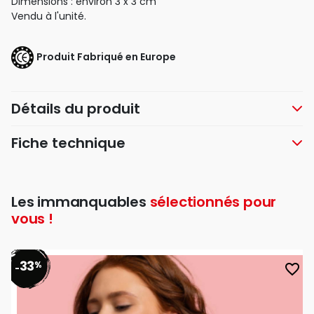
Dimensions : environ 3 x 3 cm
Vendu à l'unité.
Produit Fabriqué en Europe
Détails du produit
Fiche technique
Les immanquables
sélectionnés pour
vous !
33
%
favorite_border
-