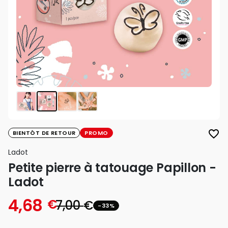
favorite_border
BIENTÔT DE RETOUR
PROMO
Ladot
Petite pierre à tatouage Papillon -
Ladot
4,68
€
7,00
€
-33%