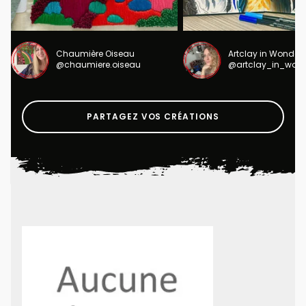
Chaumière Oiseau
Artclay in Wonder
@chaumiere.oiseau
@artclay_in_won
PARTAGEZ VOS CRÉATIONS