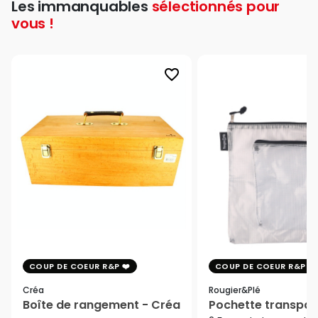
Les immanquables
sélectionnés pour
vous !
favorite_border
COUP DE COEUR R&P
COUP DE COEUR R&P
Créa
Rougier&plé
Boîte de rangement - Créa
Pochette transpar