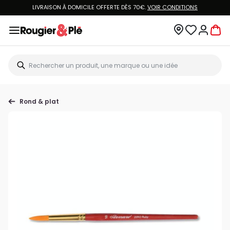
LIVRAISON À DOMICILE OFFERTE DÈS 70€.
VOIR CONDITIONS
Rond & plat