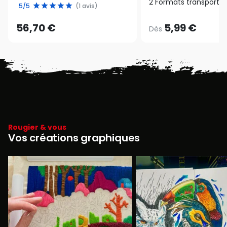
2 Formats transport
5/5
(1 avis)
56,70 €
5,99 €
Dès
Rougier & vous
Vos créations graphiques