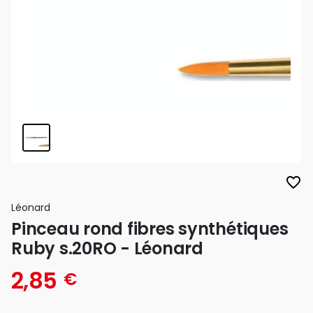
favorite_border
Léonard
Pinceau rond fibres synthétiques
Ruby s.20RO - Léonard
2,85
€