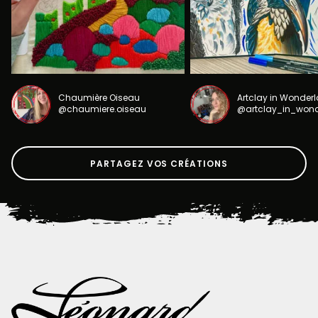
Chaumière Oiseau
Artclay in Wonder
@chaumiere.oiseau
@artclay_in_won
PARTAGEZ VOS CRÉATIONS