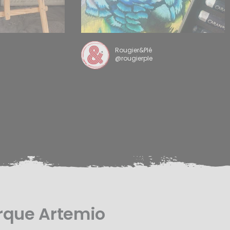
Rougier&Plé
@rougierple
rque Artemio