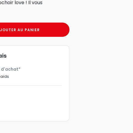
hoir love ! Il vous
JOUTER AU PANIER
ais
€ d'achat*
dards