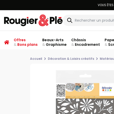
VOUS ÊTES
Offres
Beaux-Arts
Châssis
Pape
&
Bons plans
&
Graphisme
&
Encadrement
&
Sc
Accueil
Décoration & Loisirs créatifs
Matériau