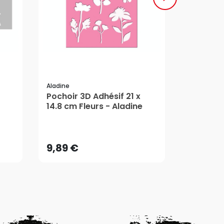
Aladine
Aladine
Pochoir 3D Adhésif 21 x
Pochoir 
14.8 cm Fleurs - Aladine
cm - Ala
9,89 €
10,89 
AJOUTER AU PANIER
AJ
9,89 €
10,89 