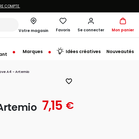
RE COMPTE.
Favoris
Se connecter
Mon panier
Votre magasin
Marques
Idées créatives
Nouveautés
ant
rt à 10:00
ove A4 - Artemio
favorite_border
7,15
€
 Artemio