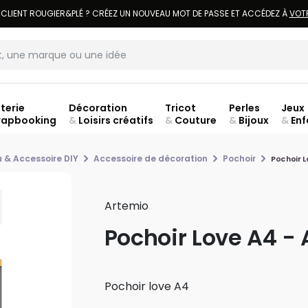
 CLIENT ROUGIER&PLÉ ? CRÉEZ UN NOUVEAU MOT DE PASSE ET ACCÉDEZ À
VOT
terie
Décoration
Tricot
Perles
Jeux
rapbooking
&
Loisirs créatifs
&
Couture
&
Bijoux
&
Enf
ouve
 & Accessoire DIY
Accessoire de décoration
Pochoir
Pochoir L
Artemio
Pochoir Love A4 -
Pochoir love A4