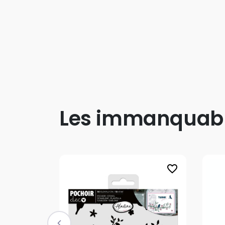
Les immanquab
favorite_border