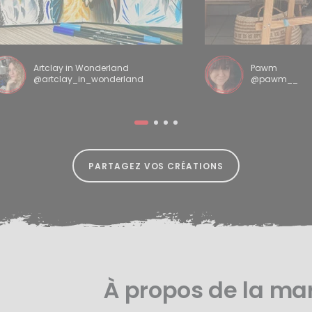
Artclay in Wonderland
Pawm
@artclay_in_wonderland
@pawm__
PARTAGEZ VOS CRÉATIONS
À propos de la ma