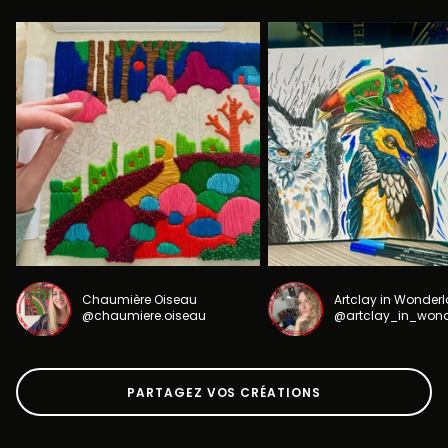
Chaumière Oiseau
Artclay in Wonder
@chaumiere.oiseau
@artclay_in_won
PARTAGEZ VOS CRÉATIONS