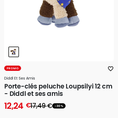
favorite_border
PROMO
Diddl Et Ses Amis
Porte-clés peluche Loupsilyi 12 cm
- Diddl et ses amis
12,24
€
17,49
€
-30%