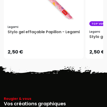
TOP VENT
Legami
Stylo gel effaçable Papillon - Legami
Legami
Stylo gel
2,50 €
2,50 €
Rougier & vous
Vos créations graphiques