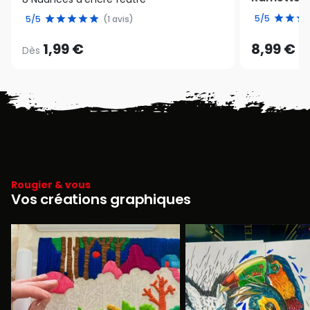
5/5
5/5
(1 avis)
1,99 €
8,99 €
Dès
Rougier & vous
Vos créations graphiques