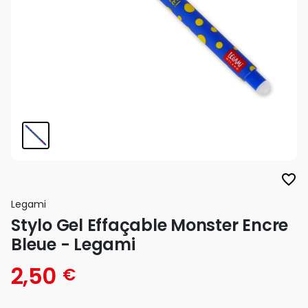
favorite_border
Legami
Stylo Gel Effaçable Monster Encre
Bleue - Legami
2,50
€