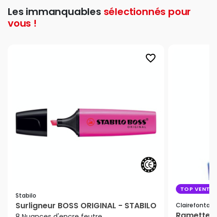
Les immanquables
sélectionnés pour
vous !
favorite_border
TOP VENTE
Stabilo
Surligneur BOSS ORIGINAL - STABILO
Clairefontain
Ramette de
8 Nuances d'encre feutre