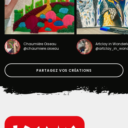
Chaumière Oiseau
Artclay in Wonder
@chaumiere.oiseau
@artclay_in_won
PARTAGEZ VOS CRÉATIONS