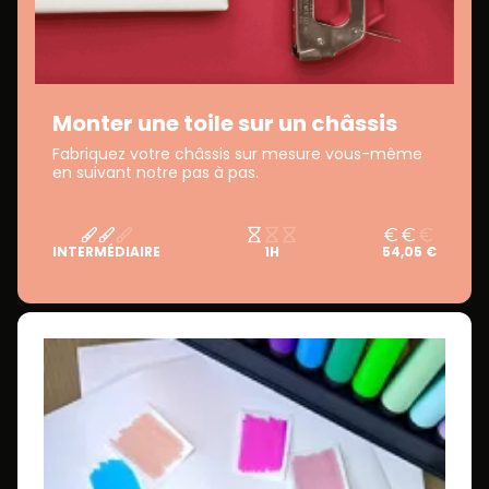
Monter une toile sur un châssis
Fabriquez votre châssis sur mesure vous-même
en suivant notre pas à pas.
INTERMÉDIAIRE
1H
54,05 €