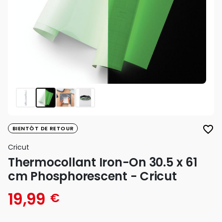
favorite_border
BIENTÔT DE RETOUR
Cricut
Thermocollant Iron-On 30.5 x 61
cm Phosphorescent - Cricut
19,99
€