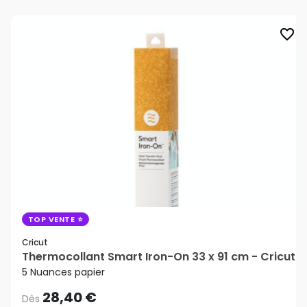
favorite_border
TOP VENTE
Cricut
Thermocollant Smart Iron-On 33 x 91 cm - Cricut
5 Nuances papier
28,40 €
Dès