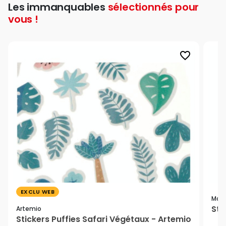
Les immanquables
sélectionnés pour
vous !
favorite_border
EXCLU WEB
Mail
Sti
Artemio
Stickers Puffies Safari Végétaux - Artemio