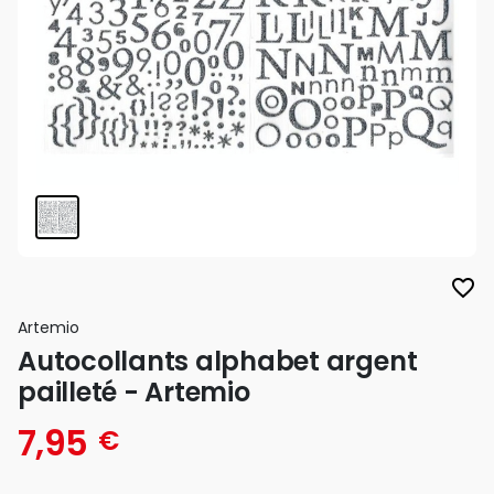
favorite_border
Artemio
Autocollants alphabet argent
pailleté - Artemio
7,95
€