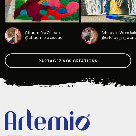
Chaumière Oiseau
Artclay in Wonder
@chaumiere.oiseau
@artclay_in_won
PARTAGEZ VOS CRÉATIONS