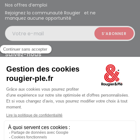
Nos offres d’emploi
Rejoignez la communauté Rougier et ne
manquez aucune opportunité
Votre e-mail
Suivez-nous
Rougier et Plé 2024 Copyright
Ferme à 19:30
Mentions légales
Conditions générales des ventes
Données personnelles