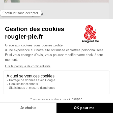
Boîte à bijoux
Optez pour une décoration unique grâce à la
customisation. Ce tutoriel vous montre...
ouvert à 10:00
FACILE
1H
33,75 €