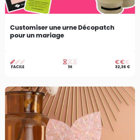
Customiser une urne Décopatch
pour un mariage
FACILE
1H
32,36 €